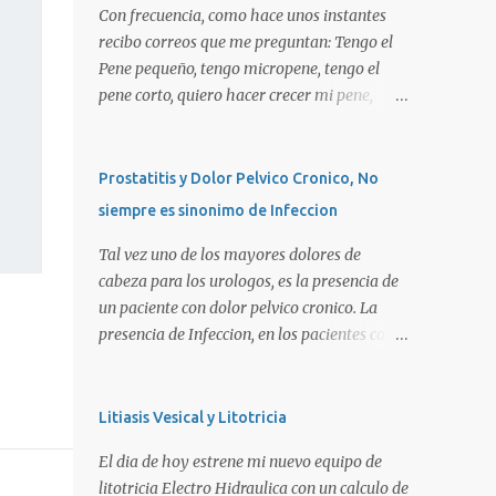
Con frecuencia, como hace unos instantes
recibo correos que me preguntan: Tengo el
Pene pequeño, tengo micropene, tengo el
pene corto, quiero hacer crecer mi pene,
quiero una peneplastia, puedo tomar alguna
pastilla para que se alargue, puedo
aplicarme alguna crema, alguna hormona,
Prostatitis y Dolor Pelvico Cronico, No
me puedo operar para alargarlo, me puedo
siempre es sinonimo de Infeccion
operar para engrosarlo, etc, etc etc... La
verdad es que es importante primero definir
Tal vez uno de los mayores dolores de
estos terminos, para poder definir el
cabeza para los urologos, es la presencia de
CORRECTO DIAGNOSTICO y con ello el
un paciente con dolor pelvico cronico. La
CORRECTO tratamiento para de cada uno
presencia de Infeccion, en los pacientes con
de ellos. Es importante saber que las causas
prostatitis, es de SOLO, y repito SOLO 30%,
son diversas, desde problemas geneticos,
sin embargo, muchas personas piensan que
hormonales (pubertad precoz), obesidad,
esta es la principal causa o lo que es peor!!!.
Litiasis Vesical y Litotricia
uso de pesticidas en el embarazo de la
La UNICA causa. La clasificacion de
El dia de hoy estrene mi nuevo equipo de
madre, o simplemente vanidad o
prostatitis, utilizada actualmente ocupa 4
litotricia Electro Hidraulica con un calculo de
MICROPENE REAL: Usualmente asociado a
tipos: Prostatitis tipo 1 o Prostatitis Aguda