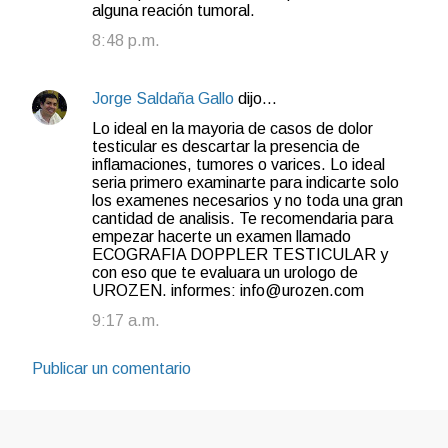
s
alguna reación tumoral.
8:48 p.m.
Jorge Saldaña Gallo
dijo…
Lo ideal en la mayoria de casos de dolor
testicular es descartar la presencia de
inflamaciones, tumores o varices. Lo ideal
seria primero examinarte para indicarte solo
los examenes necesarios y no toda una gran
cantidad de analisis. Te recomendaria para
empezar hacerte un examen llamado
ECOGRAFIA DOPPLER TESTICULAR y
con eso que te evaluara un urologo de
UROZEN. informes: info@urozen.com
9:17 a.m.
Publicar un comentario