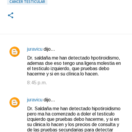
CANCER TESTICULAR
juravicu
dijo…
C
Dr. saldaña me han detectado hpotiroidismo,
o
ademas dse eso tengo una ligera molestia en
el testiculo izquierdo, que pruebas debo
m
hacerme y si en su clínica lo hacen.
e
8:45 p.m.
n
t
juravicu
dijo…
a
Dr. Saldaña me han detectado hipotiroidismo
r
pero ma ha comenzado a doler el testiculo
i
izquierdo que pruebas debo hacerme, y si en
su clinica lo hacen y los precios de consulta y
o
de las pruebas secundarias para detectar