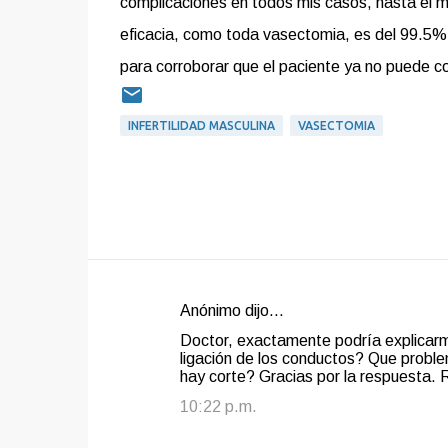
complicaciones en todos mis casos, hasta el 
eficacia, como toda vasectomia, es del 99.5
para corroborar que el paciente ya no puede co
INFERTILIDAD MASCULINA
VASECTOMIA
Anónimo dijo…
C
Doctor, exactamente podría explicarm
o
ligación de los conductos? Que problem
hay corte? Gracias por la respuesta. 
m
e
10:22 p.m.
n