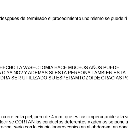
desppues de terminado el procedimiento uno mismo se puede ri
HECHO LA VASECTOMIA HACE MUCHOS AÑOS PUEDE
O YA NO? Y ADEMAS SI ESTA PERSONA TAMBIEN ESTA
ODRA SER UTILIZADO SU ESPERAMTOZOIDE GRACIAS P
orte en la piel, pero de 4 mm, que es casi imperceptible a la v
es decir se CORTAN los conductos deferentes y ademas se pone 
cion, seria con la cirugia laparoscopica en el abdomen, en don