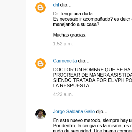
t
dnl
dijo…
a
Dr. tengo una duda.
Es necesaio ir acompañado? es deicr 
r
manejando a su casa?
i
Muchas gracias.
o
1:52 p.m.
s
Carmencita
dijo…
DOCTOR UN HOMBRE QUE SE HA 
PROCREAR DE MANERA ASISTIDA 
SIENDO TRATADA POR EL VPH P
LA RESPUESTA
4:23 a.m.
Jorge Saldaña Gallo
dijo…
En este nuevo metodo, siempre hay un c
Por dentro, la cirugia es la misma, 
nudo de seguridad. Una buena compara