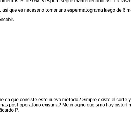
momentos es de 0%, y espero seguir manteniendolo asi. La tasa
%, asi que es necesario tomar una espermatograma luego de 6 
ncebir.
e en que consiste este nuevo método? Simpre existe el corte y
as post operatorio existiría? Me imagino que si no hay bisturí 
Ricardo P.