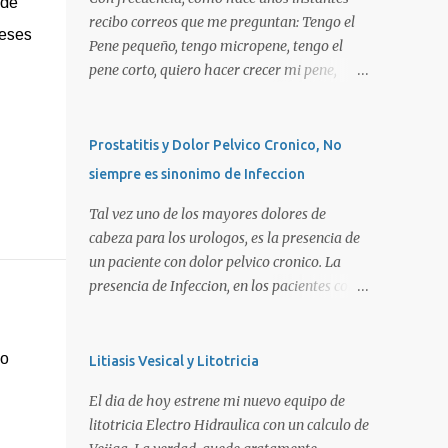
 de
recibo correos que me preguntan: Tengo el
meses
Pene pequeño, tengo micropene, tengo el
pene corto, quiero hacer crecer mi pene,
quiero una peneplastia, puedo tomar alguna
pastilla para que se alargue, puedo
aplicarme alguna crema, alguna hormona,
Prostatitis y Dolor Pelvico Cronico, No
me puedo operar para alargarlo, me puedo
siempre es sinonimo de Infeccion
operar para engrosarlo, etc, etc etc... La
verdad es que es importante primero definir
Tal vez uno de los mayores dolores de
estos terminos, para poder definir el
cabeza para los urologos, es la presencia de
CORRECTO DIAGNOSTICO y con ello el
un paciente con dolor pelvico cronico. La
CORRECTO tratamiento para de cada uno
presencia de Infeccion, en los pacientes con
de ellos. Es importante saber que las causas
prostatitis, es de SOLO, y repito SOLO 30%,
son diversas, desde problemas geneticos,
sin embargo, muchas personas piensan que
hormonales (pubertad precoz), obesidad,
esta es la principal causa o lo que es peor!!!.
no
Litiasis Vesical y Litotricia
uso de pesticidas en el embarazo de la
La UNICA causa. La clasificacion de
El dia de hoy estrene mi nuevo equipo de
madre, o simplemente vanidad o
prostatitis, utilizada actualmente ocupa 4
litotricia Electro Hidraulica con un calculo de
MICROPENE REAL: Usualmente asociado a
tipos: Prostatitis tipo 1 o Prostatitis Aguda