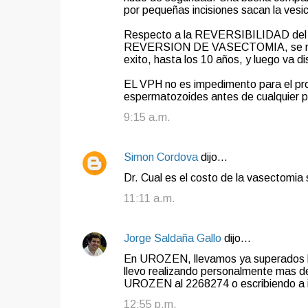
por pequeñas incisiones sacan la vesic
Respecto a la REVERSIBILIDAD del
REVERSION DE VASECTOMIA, se realiz
exito, hasta los 10 años, y luego va 
EL VPH no es impedimento para el pro
espermatozoides antes de cualquier p
9:15 a.m.
Simon Cordova
dijo…
Dr. Cual es el costo de la vasectomia s
11:11 a.m.
Jorge Saldaña Gallo
dijo…
En UROZEN, llevamos ya superados los
llevo realizando personalmente mas d
UROZEN al 2268274 o escribiendo a
12:55 p.m.