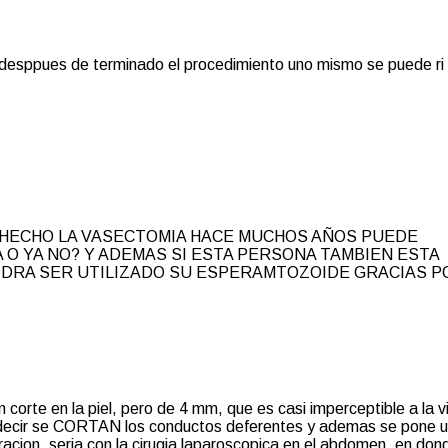
desppues de terminado el procedimiento uno mismo se puede ri
HECHO LA VASECTOMIA HACE MUCHOS AÑOS PUEDE
O YA NO? Y ADEMAS SI ESTA PERSONA TAMBIEN ESTA
ODRA SER UTILIZADO SU ESPERAMTOZOIDE GRACIAS P
orte en la piel, pero de 4 mm, que es casi imperceptible a la v
es decir se CORTAN los conductos deferentes y ademas se pone 
cion, seria con la cirugia laparoscopica en el abdomen, en don