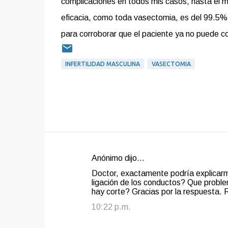
complicaciones en todos mis casos, hasta el 
eficacia, como toda vasectomia, es del 99.5
para corroborar que el paciente ya no puede co
INFERTILIDAD MASCULINA
VASECTOMIA
Anónimo dijo…
C
Doctor, exactamente podría explicarm
o
ligación de los conductos? Que problem
hay corte? Gracias por la respuesta. 
m
e
10:22 p.m.
n