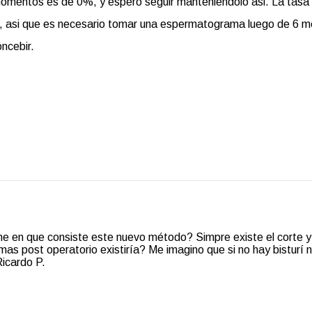
momentos es de 0%, y espero seguir manteniendolo asi. La tasa
%, asi que es necesario tomar una espermatograma luego de 6 
ncebir.
e en que consiste este nuevo método? Simpre existe el corte y
as post operatorio existiría? Me imagino que si no hay bisturí 
Ricardo P.