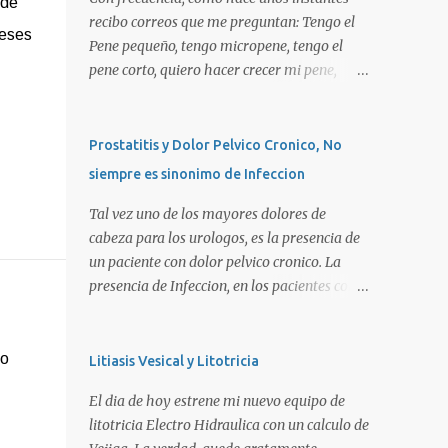
 de
recibo correos que me preguntan: Tengo el
meses
Pene pequeño, tengo micropene, tengo el
pene corto, quiero hacer crecer mi pene,
quiero una peneplastia, puedo tomar alguna
pastilla para que se alargue, puedo
aplicarme alguna crema, alguna hormona,
Prostatitis y Dolor Pelvico Cronico, No
me puedo operar para alargarlo, me puedo
siempre es sinonimo de Infeccion
operar para engrosarlo, etc, etc etc... La
verdad es que es importante primero definir
Tal vez uno de los mayores dolores de
estos terminos, para poder definir el
cabeza para los urologos, es la presencia de
CORRECTO DIAGNOSTICO y con ello el
un paciente con dolor pelvico cronico. La
CORRECTO tratamiento para de cada uno
presencia de Infeccion, en los pacientes con
de ellos. Es importante saber que las causas
prostatitis, es de SOLO, y repito SOLO 30%,
son diversas, desde problemas geneticos,
sin embargo, muchas personas piensan que
hormonales (pubertad precoz), obesidad,
esta es la principal causa o lo que es peor!!!.
no
Litiasis Vesical y Litotricia
uso de pesticidas en el embarazo de la
La UNICA causa. La clasificacion de
El dia de hoy estrene mi nuevo equipo de
madre, o simplemente vanidad o
prostatitis, utilizada actualmente ocupa 4
litotricia Electro Hidraulica con un calculo de
MICROPENE REAL: Usualmente asociado a
tipos: Prostatitis tipo 1 o Prostatitis Aguda