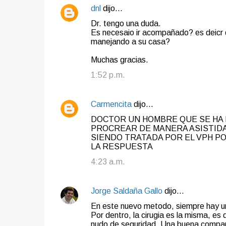
t
dnl
dijo…
a
Dr. tengo una duda.
Es necesaio ir acompañado? es deicr 
r
manejando a su casa?
i
Muchas gracias.
o
1:52 p.m.
s
Carmencita
dijo…
DOCTOR UN HOMBRE QUE SE HA 
PROCREAR DE MANERA ASISTIDA 
SIENDO TRATADA POR EL VPH P
LA RESPUESTA
4:23 a.m.
Jorge Saldaña Gallo
dijo…
En este nuevo metodo, siempre hay un c
Por dentro, la cirugia es la misma, 
nudo de seguridad. Una buena compara