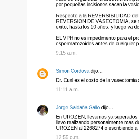
por pequeñas incisiones sacan la vesic
Respecto a la REVERSIBILIDAD del
REVERSION DE VASECTOMIA, se realiz
exito, hasta los 10 años, y luego va 
EL VPH no es impedimento para el pro
espermatozoides antes de cualquier p
9:15 a.m.
Simon Cordova
dijo…
Dr. Cual es el costo de la vasectomia s
11:11 a.m.
Jorge Saldaña Gallo
dijo…
En UROZEN, llevamos ya superados los
llevo realizando personalmente mas d
UROZEN al 2268274 o escribiendo a
12:55 p.m.