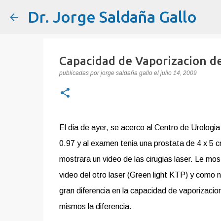
Dr. Jorge Saldaña Gallo
Capacidad de Vaporizacion d
publicadas por
jorge saldaña gallo
el
julio 14, 2009
El dia de ayer, se acerco al Centro de Urolog
0.97 y al examen tenia una prostata de 4 x 5 c
mostrara un video de las cirugias laser. Le mos
video del otro laser (Green light KTP) y como n
gran diferencia en la capacidad de vaporizaci
mismos la diferencia.