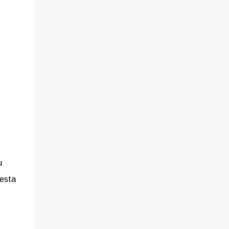
u
 esta