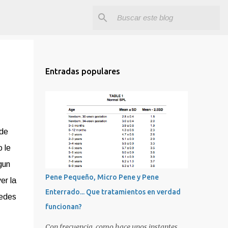
Entradas populares
 de
 le
gun
Pene Pequeño, Micro Pene y Pene
er la
Enterrado... Que tratamientos en verdad
tedes
funcionan?
Con frecuencia, como hace unos instantes