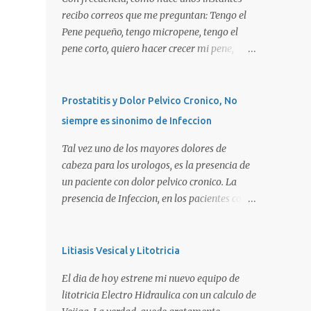
recibo correos que me preguntan: Tengo el
Pene pequeño, tengo micropene, tengo el
pene corto, quiero hacer crecer mi pene,
quiero una peneplastia, puedo tomar alguna
pastilla para que se alargue, puedo
aplicarme alguna crema, alguna hormona,
Prostatitis y Dolor Pelvico Cronico, No
me puedo operar para alargarlo, me puedo
siempre es sinonimo de Infeccion
operar para engrosarlo, etc, etc etc... La
verdad es que es importante primero definir
Tal vez uno de los mayores dolores de
estos terminos, para poder definir el
cabeza para los urologos, es la presencia de
CORRECTO DIAGNOSTICO y con ello el
un paciente con dolor pelvico cronico. La
CORRECTO tratamiento para de cada uno
presencia de Infeccion, en los pacientes con
de ellos. Es importante saber que las causas
prostatitis, es de SOLO, y repito SOLO 30%,
son diversas, desde problemas geneticos,
sin embargo, muchas personas piensan que
hormonales (pubertad precoz), obesidad,
esta es la principal causa o lo que es peor!!!.
Litiasis Vesical y Litotricia
uso de pesticidas en el embarazo de la
La UNICA causa. La clasificacion de
El dia de hoy estrene mi nuevo equipo de
madre, o simplemente vanidad o
prostatitis, utilizada actualmente ocupa 4
litotricia Electro Hidraulica con un calculo de
MICROPENE REAL: Usualmente asociado a
tipos: Prostatitis tipo 1 o Prostatitis Aguda