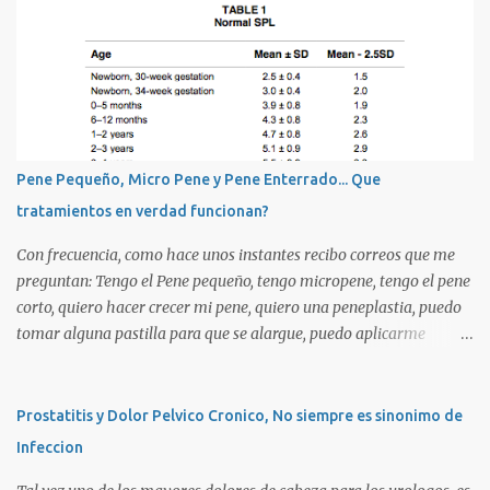
Pene Pequeño, Micro Pene y Pene Enterrado... Que
tratamientos en verdad funcionan?
Con frecuencia, como hace unos instantes recibo correos que me
preguntan: Tengo el Pene pequeño, tengo micropene, tengo el pene
corto, quiero hacer crecer mi pene, quiero una peneplastia, puedo
tomar alguna pastilla para que se alargue, puedo aplicarme
alguna crema, alguna hormona, me puedo operar para alargarlo,
me puedo operar para engrosarlo, etc, etc etc... La verdad es que es
importante primero definir estos terminos, para poder definir el
Prostatitis y Dolor Pelvico Cronico, No siempre es sinonimo de
CORRECTO DIAGNOSTICO y con ello el CORRECTO tratamiento
Infeccion
para de cada uno de ellos. Es importante saber que las causas son