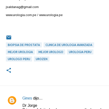
jsaldanag@gmail.com
www.urologia.com.pe / www.urologia.pe
BIOPSIA DE PROSTATA
CLINICA DE UROLOGIA AVANZADA
MEJOR UROLOGIA
MEJOR UROLOGO
UROLOGIA PERU
UROLOGO PERU
UROZEN
Gines
dijo…
C
Dr Jorge
o