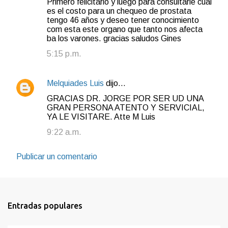
Primero felicitarlo y luego para consultarle cual
es el costo para un chequeo de prostata
m
tengo 46 años y deseo tener conocimiento
e
com esta este organo que tanto nos afecta
ba los varones. gracias saludos Gines
n
5:15 p.m.
t
a
r
Melquiades Luis
dijo…
i
GRACIAS DR. JORGE POR SER UD UNA
GRAN PERSONA ATENTO Y SERVICIAL,
o
YA LE VISITARE. Atte M Luis
s
9:22 a.m.
Publicar un comentario
Entradas populares