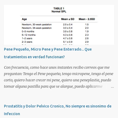
n
t
a
r
i
o
s
Pene Pequeño, Micro Pene y Pene Enterrado... Que
tratamientos en verdad funcionan?
Con frecuencia, como hace unos instantes recibo correos que me
preguntan: Tengo el Pene pequeño, tengo micropene, tengo el pene
corto, quiero hacer crecer mi pene, quiero una peneplastia, puedo
tomar alguna pastilla para que se alargue, puedo aplicarme
alguna crema, alguna hormona, me puedo operar para alargarlo,
me puedo operar para engrosarlo, etc, etc etc... La verdad es que es
importante primero definir estos terminos, para poder definir el
Prostatitis y Dolor Pelvico Cronico, No siempre es sinonimo de
CORRECTO DIAGNOSTICO y con ello el CORRECTO tratamiento
Infeccion