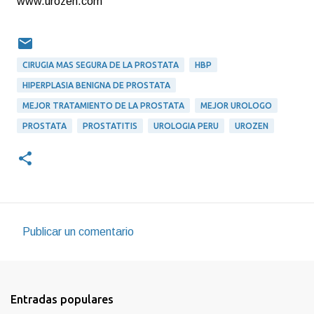
www.urozen.com
CIRUGIA MAS SEGURA DE LA PROSTATA
HBP
HIPERPLASIA BENIGNA DE PROSTATA
MEJOR TRATAMIENTO DE LA PROSTATA
MEJOR UROLOGO
PROSTATA
PROSTATITIS
UROLOGIA PERU
UROZEN
Publicar un comentario
C
o
m
Entradas populares
e