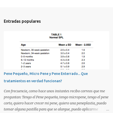
C
o
m
Entradas populares
e
n
t
a
r
i
o
s
Pene Pequeño, Micro Pene y Pene Enterrado... Que
tratamientos en verdad funcionan?
Con frecuencia, como hace unos instantes recibo correos que me
preguntan: Tengo el Pene pequeño, tengo micropene, tengo el pene
corto, quiero hacer crecer mi pene, quiero una peneplastia, puedo
tomar alguna pastilla para que se alargue, puedo aplicarme