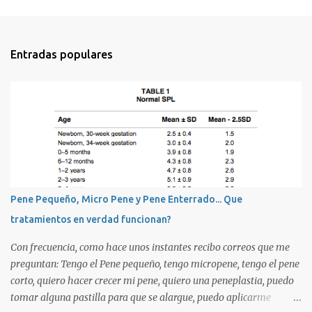
C
o
m
Entradas populares
e
n
t
a
r
i
o
s
Pene Pequeño, Micro Pene y Pene Enterrado... Que
tratamientos en verdad funcionan?
Con frecuencia, como hace unos instantes recibo correos que me
preguntan: Tengo el Pene pequeño, tengo micropene, tengo el pene
corto, quiero hacer crecer mi pene, quiero una peneplastia, puedo
tomar alguna pastilla para que se alargue, puedo aplicarme