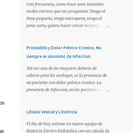
Con frecuencia, como hace unos instantes
recibo correos que me preguntan: Tengo el
Pene pequeño, tengo micropene, tengo el
pene corto, quiero hacer crecer mi pene,
quiero una peneplastia, puedo tomar alguna
pastilla para que se alargue, puedo
aplicarme alguna crema, alguna hormona,
Prostatitis y Dolor Pelvico Cronico, No
me puedo operar para alargarlo, me puedo
siempre es sinonimo de Infeccion
operar para engrosarlo, etc, etc etc... La
verdad es que es importante primero definir
Tal vez uno de los mayores dolores de
estos terminos, para poder definir el
cabeza para los urologos, es la presencia de
CORRECTO DIAGNOSTICO y con ello el
un paciente con dolor pelvico cronico. La
CORRECTO tratamiento para de cada uno
presencia de Infeccion, en los pacientes con
de ellos. Es importante saber que las causas
prostatitis, es de SOLO, y repito SOLO 30%,
ios
son diversas, desde problemas geneticos,
sin embargo, muchas personas piensan que
hormonales (pubertad precoz), obesidad,
esta es la principal causa o lo que es peor!!!.
Litiasis Vesical y Litotricia
uso de pesticidas en el embarazo de la
La UNICA causa. La clasificacion de
El dia de hoy estrene mi nuevo equipo de
madre, o simplemente vanidad o
prostatitis, utilizada actualmente ocupa 4
litotricia Electro Hidraulica con un calculo de
el
MICROPENE REAL: Usualmente asociado a
tipos: Prostatitis tipo 1 o Prostatitis Aguda