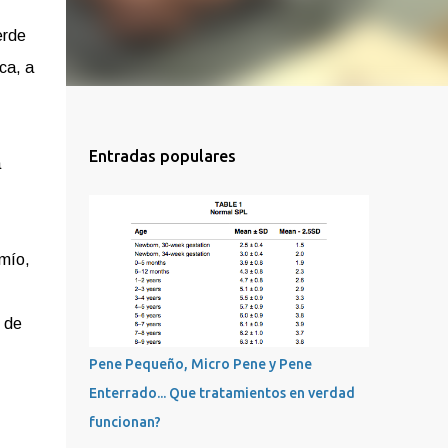
erde
ca, a
Entradas populares
a
 mío,
r de
Pene Pequeño, Micro Pene y Pene
Enterrado... Que tratamientos en verdad
funcionan?