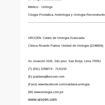
Médico - Urólogo
Cirugia Prostatica, Andrologia y Urologia Reconstructiv
-----------------------------------------------------------------
UROZEN: Centro de Urologia Avanzada.
Clinica Ricardo Palma. Unidad de Urologia (2248004)
Av. Aviación 3161. 2do piso. San Borja. Lima. PERU
(T) (511) 2268274 - 7131153
(E) jsaldana@urozen.com
(Face) www.facebook.com/saldana.urologia
(W) www.urologia.com.pe
www.urozen.com