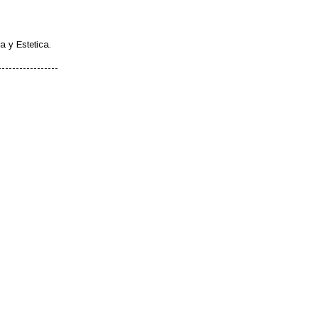
a y Estetica.
-----------------