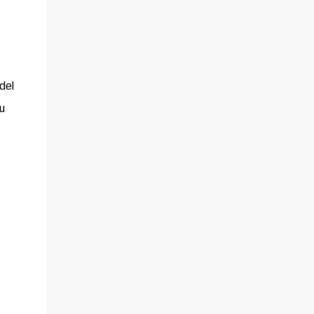
del
u