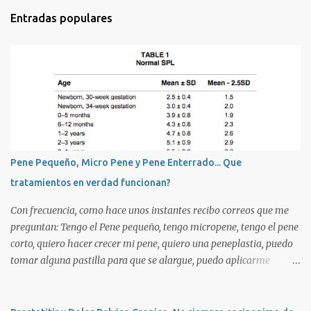
m
Entradas populares
e
n
t
a
r
i
o
s
Pene Pequeño, Micro Pene y Pene Enterrado... Que
tratamientos en verdad funcionan?
Con frecuencia, como hace unos instantes recibo correos que me
preguntan: Tengo el Pene pequeño, tengo micropene, tengo el pene
corto, quiero hacer crecer mi pene, quiero una peneplastia, puedo
tomar alguna pastilla para que se alargue, puedo aplicarme
alguna crema, alguna hormona, me puedo operar para alargarlo,
me puedo operar para engrosarlo, etc, etc etc... La verdad es que es
importante primero definir estos terminos, para poder definir el