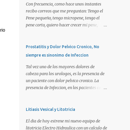
Con frecuencia, como hace unos instantes
recibo correos que me preguntan: Tengo el
Pene pequeño, tengo micropene, tengo el
pene corto, quiero hacer crecer mi pene,
rio
quiero una peneplastia, puedo tomar alguna
pastilla para que se alargue, puedo
aplicarme alguna crema, alguna hormona,
Prostatitis y Dolor Pelvico Cronico, No
me puedo operar para alargarlo, me puedo
siempre es sinonimo de Infeccion
operar para engrosarlo, etc, etc etc... La
verdad es que es importante primero definir
Tal vez uno de los mayores dolores de
estos terminos, para poder definir el
cabeza para los urologos, es la presencia de
CORRECTO DIAGNOSTICO y con ello el
un paciente con dolor pelvico cronico. La
CORRECTO tratamiento para de cada uno
presencia de Infeccion, en los pacientes con
de ellos. Es importante saber que las causas
prostatitis, es de SOLO, y repito SOLO 30%,
son diversas, desde problemas geneticos,
sin embargo, muchas personas piensan que
hormonales (pubertad precoz), obesidad,
esta es la principal causa o lo que es peor!!!.
Litiasis Vesical y Litotricia
uso de pesticidas en el embarazo de la
La UNICA causa. La clasificacion de
El dia de hoy estrene mi nuevo equipo de
madre, o simplemente vanidad o
prostatitis, utilizada actualmente ocupa 4
litotricia Electro Hidraulica con un calculo de
MICROPENE REAL: Usualmente asociado a
tipos: Prostatitis tipo 1 o Prostatitis Aguda