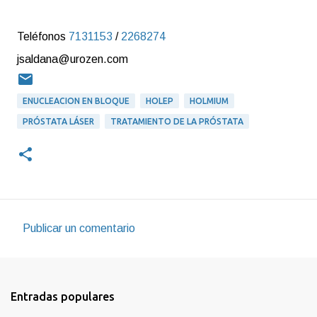
Teléfonos
7131153
/
2268274
jsaldana@urozen.com
ENUCLEACION EN BLOQUE
HOLEP
HOLMIUM
PRÓSTATA LÁSER
TRATAMIENTO DE LA PRÓSTATA
Publicar un comentario
C
o
m
Entradas populares
e