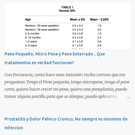
n
t
a
r
i
o
s
Pene Pequeño, Micro Pene y Pene Enterrado... Que
tratamientos en verdad funcionan?
Con frecuencia, como hace unos instantes recibo correos que me
preguntan: Tengo el Pene pequeño, tengo micropene, tengo el pene
corto, quiero hacer crecer mi pene, quiero una peneplastia, puedo
tomar alguna pastilla para que se alargue, puedo aplicarme
alguna crema, alguna hormona, me puedo operar para alargarlo,
me puedo operar para engrosarlo, etc, etc etc... La verdad es que es
importante primero definir estos terminos, para poder definir el
Prostatitis y Dolor Pelvico Cronico, No siempre es sinonimo de
CORRECTO DIAGNOSTICO y con ello el CORRECTO tratamiento
Infeccion
para de cada uno de ellos. Es importante saber que las causas son