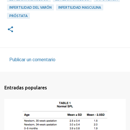
INFERTILIDAD DEL VARÓN
INFERTILIDAD MASCULINA
PRÓSTATA
Publicar un comentario
C
o
m
Entradas populares
e
n
t
a
r