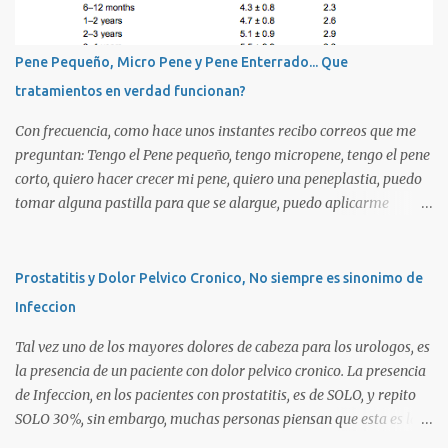
i
o
s
Pene Pequeño, Micro Pene y Pene Enterrado... Que
tratamientos en verdad funcionan?
Con frecuencia, como hace unos instantes recibo correos que me
preguntan: Tengo el Pene pequeño, tengo micropene, tengo el pene
corto, quiero hacer crecer mi pene, quiero una peneplastia, puedo
tomar alguna pastilla para que se alargue, puedo aplicarme
alguna crema, alguna hormona, me puedo operar para alargarlo,
me puedo operar para engrosarlo, etc, etc etc... La verdad es que es
importante primero definir estos terminos, para poder definir el
Prostatitis y Dolor Pelvico Cronico, No siempre es sinonimo de
CORRECTO DIAGNOSTICO y con ello el CORRECTO tratamiento
Infeccion
para de cada uno de ellos. Es importante saber que las causas son
diversas, desde problemas geneticos, hormonales (pubertad
Tal vez uno de los mayores dolores de cabeza para los urologos, es
precoz), obesidad, uso de pesticidas en el embarazo de la madre, o
la presencia de un paciente con dolor pelvico cronico. La presencia
simplemente vanidad o MICROPENE REAL: Usualmente asociado
de Infeccion, en los pacientes con prostatitis, es de SOLO, y repito
a un pene MUY PEQUEÑO , y esta definido como aquel pene que se
SOLO 30%, sin embargo, muchas personas piensan que esta es la
encuentra por debajo de 2 Desviaciones Standard del tamaño
principal causa o lo que es peor!!!. La UNICA causa. La clasificacion