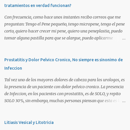
tratamientos en verdad funcionan?
Con frecuencia, como hace unos instantes recibo correos que me
preguntan: Tengo el Pene pequeño, tengo micropene, tengo el pene
corto, quiero hacer crecer mi pene, quiero una peneplastia, puedo
tomar alguna pastilla para que se alargue, puedo aplicarme
alguna crema, alguna hormona, me puedo operar para alargarlo,
me puedo operar para engrosarlo, etc, etc etc... La verdad es que es
importante primero definir estos terminos, para poder definir el
Prostatitis y Dolor Pelvico Cronico, No siempre es sinonimo de
CORRECTO DIAGNOSTICO y con ello el CORRECTO tratamiento
Infeccion
para de cada uno de ellos. Es importante saber que las causas son
diversas, desde problemas geneticos, hormonales (pubertad
Tal vez uno de los mayores dolores de cabeza para los urologos, es
precoz), obesidad, uso de pesticidas en el embarazo de la madre, o
la presencia de un paciente con dolor pelvico cronico. La presencia
simplemente vanidad o MICROPENE REAL: Usualmente asociado
de Infeccion, en los pacientes con prostatitis, es de SOLO, y repito
a un pene MUY PEQUEÑO , y esta definido como aquel pene que se
SOLO 30%, sin embargo, muchas personas piensan que esta es la
encuentra por debajo de 2 Desviaciones Standard del tamaño
principal causa o lo que es peor!!!. La UNICA causa. La clasificacion
Normal SIEMPRE que no haya otro factor como HIPOSPADIAS u
de prostatitis, utilizada actualmente ocupa 4 tipos: Prostatitis tipo
OTRA ANOMALIA (Ver Pseudo Micropene). Asi en un ...
1 o Prostatitis Aguda Prostatitis tipo 2 o Prostatitis Infecciosa
Litiasis Vesical y Litotricia
Cronica Prostatitis tipo 3a o Prostatitits Inflamatoria (esta aveces