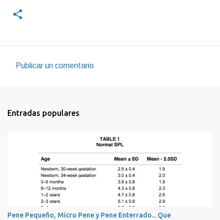
Publicar un comentario
C
o
m
Entradas populares
e
n
t
a
r
i
o
s
Pene Pequeño, Micro Pene y Pene Enterrado... Que