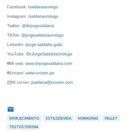
Facebook:
/saldanaurologo
Instagram:
/saldanaurologo
Twitter:
@drjorgesaldana
TikTok:
@
jorge
saldanaurologo
LinkedIn:
/jorge-saldaña-gallo
YouTube:
/DrJorgeSaldañaUrólogo
🌐Mi web:
www.drjorgesaldana.com
🌐Urozen:
www.urozen.pe
📨
Mi correo:
jsaldana@urozen.com
ENVEJECIMIENTO
ESTILODEVIDA
HORMONAS
PELLET
TESTOSTERONA