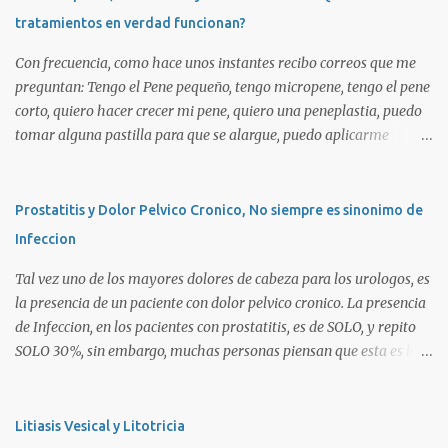
tratamientos en verdad funcionan?
Con frecuencia, como hace unos instantes recibo correos que me
preguntan: Tengo el Pene pequeño, tengo micropene, tengo el pene
corto, quiero hacer crecer mi pene, quiero una peneplastia, puedo
tomar alguna pastilla para que se alargue, puedo aplicarme
alguna crema, alguna hormona, me puedo operar para alargarlo,
me puedo operar para engrosarlo, etc, etc etc... La verdad es que es
importante primero definir estos terminos, para poder definir el
Prostatitis y Dolor Pelvico Cronico, No siempre es sinonimo de
CORRECTO DIAGNOSTICO y con ello el CORRECTO tratamiento
Infeccion
para de cada uno de ellos. Es importante saber que las causas son
diversas, desde problemas geneticos, hormonales (pubertad
Tal vez uno de los mayores dolores de cabeza para los urologos, es
precoz), obesidad, uso de pesticidas en el embarazo de la madre, o
la presencia de un paciente con dolor pelvico cronico. La presencia
simplemente vanidad o MICROPENE REAL: Usualmente asociado
de Infeccion, en los pacientes con prostatitis, es de SOLO, y repito
a un pene MUY PEQUEÑO , y esta definido como aquel pene que se
SOLO 30%, sin embargo, muchas personas piensan que esta es la
encuentra por debajo de 2 Desviaciones Standard del tamaño
principal causa o lo que es peor!!!. La UNICA causa. La clasificacion
Normal SIEMPRE que no haya otro factor como HIPOSPADIAS u
de prostatitis, utilizada actualmente ocupa 4 tipos: Prostatitis tipo
OTRA ANOMALIA (Ver Pseudo Micropene). Asi en un ...
1 o Prostatitis Aguda Prostatitis tipo 2 o Prostatitis Infecciosa
Litiasis Vesical y Litotricia
Cronica Prostatitis tipo 3a o Prostatitits Inflamatoria (esta aveces