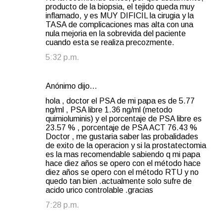
producto de la biopsia, el tejido queda muy
inflamado, y es MUY DIFICIL la cirugia y la
TASA de complicaciones mas alta con una
nula mejoria en la sobrevida del paciente
cuando esta se realiza precozmente.
5:32 p.m.
Anónimo dijo…
hola , doctor el PSA de mi papa es de 5.77
ng/ml , PSA libre 1.36 ng/ml (metodo
quimioluminis) y el porcentaje de PSA libre es
23.57 % , porcentaje de PSA ACT 76.43 %
Doctor , me gustaria saber las probalidades
de exito de la operacion y si la prostatectomia
es la mas recomendable sabiendo q mi papa
hace diez años se opero con el método hace
diez años se opero con el método RTU y no
quedo tan bien .actualmente solo sufre de
acido urico controlable .gracias
7:28 p.m.