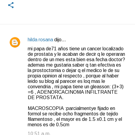
hilda rosana
dijo…
C
mi papa de71 años tiene un cancer localizado
o
de prostata y le acaban de decir q le operaran
dentro de un mes esta bien esa fecha doctor?
m
ademas me gustaria saber q tan efectiva es
e
la prostoctomia o dejar q el medico le de su
propia opinion al respecto , porque al haber
n
leido su blog al parecer es loq mas le
t
convendria , mi papa tiene un gleasson: (3+3)
=6 , ADENORCACINOMA INFILTRANTE
a
DE PROSTATA.
r
MACROSCOPIA :parcialmentye fijado en
i
formol se recibe ocho fragmentos de tejido
o
filamentoso , el mayor es de 1.5 x0.1 cm y el
menos es de 0.5cm
s
10:51 a.m.