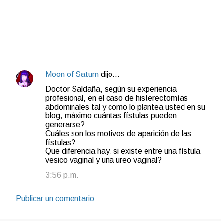
Moon of Saturn
dijo…
C
Doctor Saldaña, según su experiencia
o
profesional, en el caso de histerectomías
abdominales tal y como lo plantea usted en su
m
blog, máximo cuántas fístulas pueden
e
generarse?
Cuáles son los motivos de aparición de las
n
fístulas?
t
Que diferencia hay, si existe entre una fístula
vesico vaginal y una ureo vaginal?
a
3:56 p.m.
r
i
Publicar un comentario
o
s