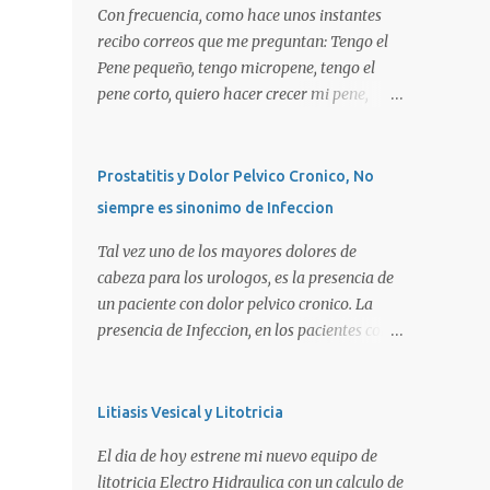
Con frecuencia, como hace unos instantes
recibo correos que me preguntan: Tengo el
Pene pequeño, tengo micropene, tengo el
pene corto, quiero hacer crecer mi pene,
quiero una peneplastia, puedo tomar alguna
pastilla para que se alargue, puedo
aplicarme alguna crema, alguna hormona,
Prostatitis y Dolor Pelvico Cronico, No
me puedo operar para alargarlo, me puedo
siempre es sinonimo de Infeccion
operar para engrosarlo, etc, etc etc... La
verdad es que es importante primero definir
Tal vez uno de los mayores dolores de
estos terminos, para poder definir el
cabeza para los urologos, es la presencia de
CORRECTO DIAGNOSTICO y con ello el
un paciente con dolor pelvico cronico. La
CORRECTO tratamiento para de cada uno
presencia de Infeccion, en los pacientes con
de ellos. Es importante saber que las causas
prostatitis, es de SOLO, y repito SOLO 30%,
son diversas, desde problemas geneticos,
sin embargo, muchas personas piensan que
hormonales (pubertad precoz), obesidad,
esta es la principal causa o lo que es peor!!!.
Litiasis Vesical y Litotricia
uso de pesticidas en el embarazo de la
La UNICA causa. La clasificacion de
El dia de hoy estrene mi nuevo equipo de
madre, o simplemente vanidad o
prostatitis, utilizada actualmente ocupa 4
litotricia Electro Hidraulica con un calculo de
MICROPENE REAL: Usualmente asociado a
tipos: Prostatitis tipo 1 o Prostatitis Aguda