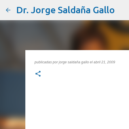
Dr. Jorge Saldaña Gallo
publicadas por
jorge saldaña gallo
el
abril 21, 2009