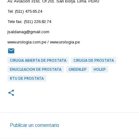
Av. Aviación 3161. Of 201. San Borja. Lima. PERU
Tel: (511) 475.65.24
Tele fax: (511) 226.82.74
jsaldanag@gmail.com
www.urologia.com.pe / www.urologia.pe
CIRUGIA ABIERTA DE PROSTATA
CIRUGIA DE PROSTATA
ENUCLEACION DE PROSTATA
GREENLEP
HOLEP
RTU DE PROSTATA
Publicar un comentario
C