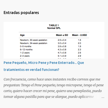
o
m
Entradas populares
e
n
t
a
r
i
o
s
Pene Pequeño, Micro Pene y Pene Enterrado... Que
tratamientos en verdad funcionan?
Con frecuencia, como hace unos instantes recibo correos que me
preguntan: Tengo el Pene pequeño, tengo micropene, tengo el pene
corto, quiero hacer crecer mi pene, quiero una peneplastia, puedo
tomar alguna pastilla para que se alargue, puedo aplicarme
alguna crema, alguna hormona, me puedo operar para alargarlo,