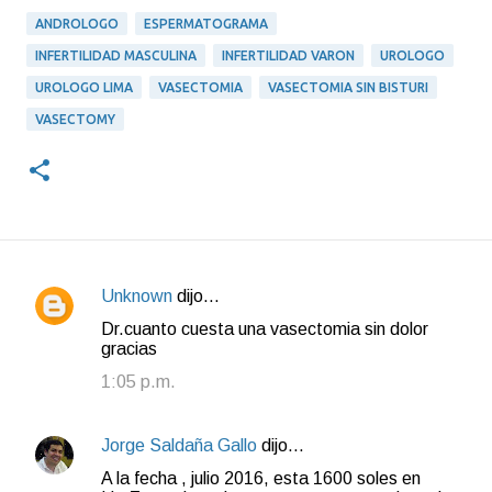
ANDROLOGO
ESPERMATOGRAMA
INFERTILIDAD MASCULINA
INFERTILIDAD VARON
UROLOGO
UROLOGO LIMA
VASECTOMIA
VASECTOMIA SIN BISTURI
VASECTOMY
Unknown
dijo…
C
Dr.cuanto cuesta una vasectomia sin dolor
o
gracias
m
1:05 p.m.
e
n
Jorge Saldaña Gallo
dijo…
t
A la fecha , julio 2016, esta 1600 soles en