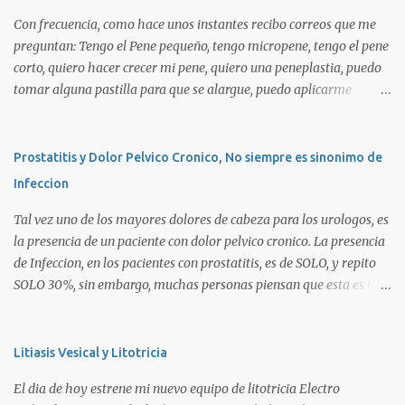
Con frecuencia, como hace unos instantes recibo correos que me
preguntan: Tengo el Pene pequeño, tengo micropene, tengo el pene
corto, quiero hacer crecer mi pene, quiero una peneplastia, puedo
tomar alguna pastilla para que se alargue, puedo aplicarme
alguna crema, alguna hormona, me puedo operar para alargarlo,
me puedo operar para engrosarlo, etc, etc etc... La verdad es que es
importante primero definir estos terminos, para poder definir el
Prostatitis y Dolor Pelvico Cronico, No siempre es sinonimo de
CORRECTO DIAGNOSTICO y con ello el CORRECTO tratamiento
Infeccion
para de cada uno de ellos. Es importante saber que las causas son
diversas, desde problemas geneticos, hormonales (pubertad
Tal vez uno de los mayores dolores de cabeza para los urologos, es
precoz), obesidad, uso de pesticidas en el embarazo de la madre, o
la presencia de un paciente con dolor pelvico cronico. La presencia
simplemente vanidad o MICROPENE REAL: Usualmente asociado
de Infeccion, en los pacientes con prostatitis, es de SOLO, y repito
a un pene MUY PEQUEÑO , y esta definido como aquel pene que se
SOLO 30%, sin embargo, muchas personas piensan que esta es la
encuentra por debajo de 2 Desviaciones Standard del tamaño
principal causa o lo que es peor!!!. La UNICA causa. La clasificacion
Normal SIEMPRE que no haya otro factor como HIPOSPADIAS u
de prostatitis, utilizada actualmente ocupa 4 tipos: Prostatitis tipo
OTRA ANOMALIA (Ver Pseudo Micropene). Asi en un ...
1 o Prostatitis Aguda Prostatitis tipo 2 o Prostatitis Infecciosa
Litiasis Vesical y Litotricia
Cronica Prostatitis tipo 3a o Prostatitits Inflamatoria (esta aveces
El dia de hoy estrene mi nuevo equipo de litotricia Electro
esta relacionada a germenes que no son detectables normalmente