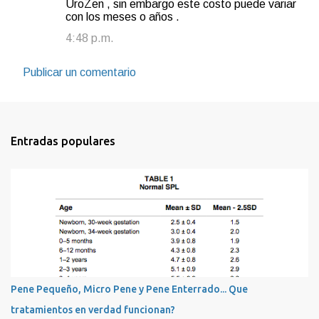
a
UroZen , sin embargo este costo puede variar
con los meses o años .
r
4:48 p.m.
i
o
Publicar un comentario
s
Entradas populares
Pene Pequeño, Micro Pene y Pene Enterrado... Que
tratamientos en verdad funcionan?