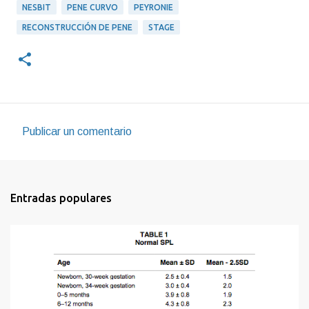
NESBIT
PENE CURVO
PEYRONIE
RECONSTRUCCIÓN DE PENE
STAGE
Publicar un comentario
C
o
m
Entradas populares
e
n
t
a
r
i