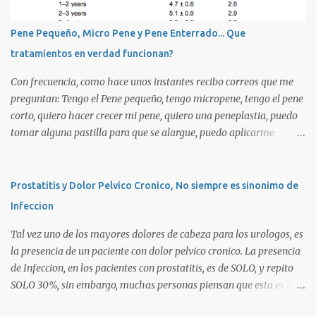
o
s
Pene Pequeño, Micro Pene y Pene Enterrado... Que
tratamientos en verdad funcionan?
Con frecuencia, como hace unos instantes recibo correos que me
preguntan: Tengo el Pene pequeño, tengo micropene, tengo el pene
corto, quiero hacer crecer mi pene, quiero una peneplastia, puedo
tomar alguna pastilla para que se alargue, puedo aplicarme
alguna crema, alguna hormona, me puedo operar para alargarlo,
me puedo operar para engrosarlo, etc, etc etc... La verdad es que es
importante primero definir estos terminos, para poder definir el
Prostatitis y Dolor Pelvico Cronico, No siempre es sinonimo de
CORRECTO DIAGNOSTICO y con ello el CORRECTO tratamiento
Infeccion
para de cada uno de ellos. Es importante saber que las causas son
diversas, desde problemas geneticos, hormonales (pubertad
Tal vez uno de los mayores dolores de cabeza para los urologos, es
precoz), obesidad, uso de pesticidas en el embarazo de la madre, o
la presencia de un paciente con dolor pelvico cronico. La presencia
simplemente vanidad o MICROPENE REAL: Usualmente asociado
de Infeccion, en los pacientes con prostatitis, es de SOLO, y repito
a un pene MUY PEQUEÑO , y esta definido como aquel pene que se
SOLO 30%, sin embargo, muchas personas piensan que esta es la
encuentra por debajo de 2 Desviaciones Standard del tamaño
principal causa o lo que es peor!!!. La UNICA causa. La clasificacion