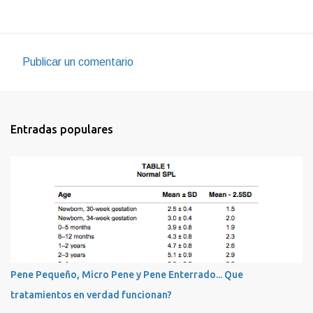
Publicar un comentario
C
o
m
Entradas populares
e
n
t
a
r
i
o
s
Pene Pequeño, Micro Pene y Pene Enterrado... Que
tratamientos en verdad funcionan?