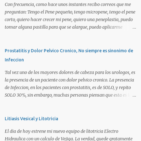
Con frecuencia, como hace unos instantes recibo correos que me
preguntan: Tengo el Pene pequeño, tengo micropene, tengo el pene
corto, quiero hacer crecer mi pene, quiero una peneplastia, puedo
tomar alguna pastilla para que se alargue, puedo aplicarme
alguna crema, alguna hormona, me puedo operar para alargarlo,
me puedo operar para engrosarlo, etc, etc etc... La verdad es que es
importante primero definir estos terminos, para poder definir el
Prostatitis y Dolor Pelvico Cronico, No siempre es sinonimo de
CORRECTO DIAGNOSTICO y con ello el CORRECTO tratamiento
Infeccion
para de cada uno de ellos. Es importante saber que las causas son
diversas, desde problemas geneticos, hormonales (pubertad
Tal vez uno de los mayores dolores de cabeza para los urologos, es
precoz), obesidad, uso de pesticidas en el embarazo de la madre, o
la presencia de un paciente con dolor pelvico cronico. La presencia
simplemente vanidad o MICROPENE REAL: Usualmente asociado
de Infeccion, en los pacientes con prostatitis, es de SOLO, y repito
a un pene MUY PEQUEÑO , y esta definido como aquel pene que se
SOLO 30%, sin embargo, muchas personas piensan que esta es la
encuentra por debajo de 2 Desviaciones Standard del tamaño
principal causa o lo que es peor!!!. La UNICA causa. La clasificacion
Normal SIEMPRE que no haya otro factor como HIPOSPADIAS u
de prostatitis, utilizada actualmente ocupa 4 tipos: Prostatitis tipo
OTRA ANOMALIA (Ver Pseudo Micropene). Asi en un ...
1 o Prostatitis Aguda Prostatitis tipo 2 o Prostatitis Infecciosa
Litiasis Vesical y Litotricia
Cronica Prostatitis tipo 3a o Prostatitits Inflamatoria (esta aveces
El dia de hoy estrene mi nuevo equipo de litotricia Electro
esta relacionada a germenes que no son detectables normalmente
Hidraulica con un calculo de Vejiga. La verdad, quede gratamente
por examenes de rutina, como la Clamidia, Micoplasma, Virus