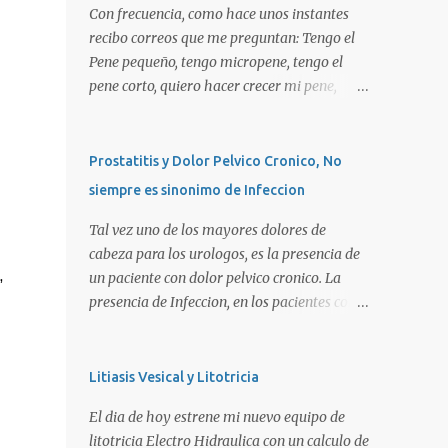
Con frecuencia, como hace unos instantes
recibo correos que me preguntan: Tengo el
Pene pequeño, tengo micropene, tengo el
pene corto, quiero hacer crecer mi pene,
quiero una peneplastia, puedo tomar alguna
pastilla para que se alargue, puedo
aplicarme alguna crema, alguna hormona,
Prostatitis y Dolor Pelvico Cronico, No
me puedo operar para alargarlo, me puedo
siempre es sinonimo de Infeccion
operar para engrosarlo, etc, etc etc... La
verdad es que es importante primero definir
Tal vez uno de los mayores dolores de
estos terminos, para poder definir el
cabeza para los urologos, es la presencia de
,
CORRECTO DIAGNOSTICO y con ello el
un paciente con dolor pelvico cronico. La
CORRECTO tratamiento para de cada uno
presencia de Infeccion, en los pacientes con
de ellos. Es importante saber que las causas
prostatitis, es de SOLO, y repito SOLO 30%,
son diversas, desde problemas geneticos,
sin embargo, muchas personas piensan que
hormonales (pubertad precoz), obesidad,
esta es la principal causa o lo que es peor!!!.
Litiasis Vesical y Litotricia
uso de pesticidas en el embarazo de la
La UNICA causa. La clasificacion de
El dia de hoy estrene mi nuevo equipo de
madre, o simplemente vanidad o
prostatitis, utilizada actualmente ocupa 4
litotricia Electro Hidraulica con un calculo de
MICROPENE REAL: Usualmente asociado a
tipos: Prostatitis tipo 1 o Prostatitis Aguda