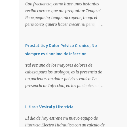
Con frecuencia, como hace unos instantes
recibo correos que me preguntan: Tengo el
Pene pequeño, tengo micropene, tengo el
pene corto, quiero hacer crecer mi pene,
quiero una peneplastia, puedo tomar alguna
pastilla para que se alargue, puedo
aplicarme alguna crema, alguna hormona,
Prostatitis y Dolor Pelvico Cronico, No
me puedo operar para alargarlo, me puedo
siempre es sinonimo de Infeccion
operar para engrosarlo, etc, etc etc... La
verdad es que es importante primero definir
Tal vez uno de los mayores dolores de
estos terminos, para poder definir el
cabeza para los urologos, es la presencia de
CORRECTO DIAGNOSTICO y con ello el
un paciente con dolor pelvico cronico. La
CORRECTO tratamiento para de cada uno
presencia de Infeccion, en los pacientes con
de ellos. Es importante saber que las causas
prostatitis, es de SOLO, y repito SOLO 30%,
son diversas, desde problemas geneticos,
sin embargo, muchas personas piensan que
hormonales (pubertad precoz), obesidad,
esta es la principal causa o lo que es peor!!!.
Litiasis Vesical y Litotricia
uso de pesticidas en el embarazo de la
La UNICA causa. La clasificacion de
El dia de hoy estrene mi nuevo equipo de
madre, o simplemente vanidad o
prostatitis, utilizada actualmente ocupa 4
litotricia Electro Hidraulica con un calculo de
MICROPENE REAL: Usualmente asociado a
tipos: Prostatitis tipo 1 o Prostatitis Aguda