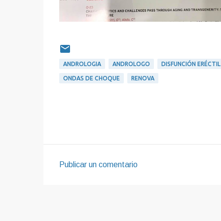
ANDROLOGIA
ANDROLOGO
DISFUNCIÓN ERÉCTIL
ONDAS DE CHOQUE
RENOVA
Publicar un comentario
C
o
m
e