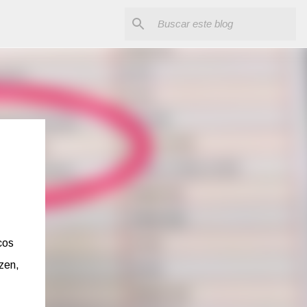
cos
zen,