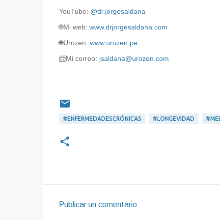
YouTube:
@dr.jorgesaldana
🌐Mi web:
www.drjorgesaldana.com
🌐Urozen:
www.urozen.pe
📨
Mi correo:
jsaldana@urozen.com
#ENFERMEDADESCRÓNICAS
#LONGEVIDAD
#MED
Publicar un comentario
C