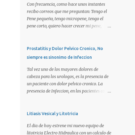
Con frecuencia, como hace unos instantes
recibo correos que me preguntan: Tengo el
Pene pequeño, tengo micropene, tengo el
pene corto, quiero hacer crecer mi pene,
quiero una peneplastia, puedo tomar alguna
pastilla para que se alargue, puedo
aplicarme alguna crema, alguna hormona,
Prostatitis y Dolor Pelvico Cronico, No
me puedo operar para alargarlo, me puedo
siempre es sinonimo de Infeccion
operar para engrosarlo, etc, etc etc... La
verdad es que es importante primero definir
Tal vez uno de los mayores dolores de
estos terminos, para poder definir el
cabeza para los urologos, es la presencia de
CORRECTO DIAGNOSTICO y con ello el
un paciente con dolor pelvico cronico. La
CORRECTO tratamiento para de cada uno
presencia de Infeccion, en los pacientes con
de ellos. Es importante saber que las causas
prostatitis, es de SOLO, y repito SOLO 30%,
son diversas, desde problemas geneticos,
sin embargo, muchas personas piensan que
hormonales (pubertad precoz), obesidad,
esta es la principal causa o lo que es peor!!!.
Litiasis Vesical y Litotricia
uso de pesticidas en el embarazo de la
La UNICA causa. La clasificacion de
El dia de hoy estrene mi nuevo equipo de
madre, o simplemente vanidad o
prostatitis, utilizada actualmente ocupa 4
litotricia Electro Hidraulica con un calculo de
MICROPENE REAL: Usualmente asociado a
tipos: Prostatitis tipo 1 o Prostatitis Aguda