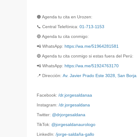
📞 Central Telefónica: 
01-713-1153
📲 WhatsApp: 
https://wa.me/51964281581
🔵 Agenda tu cita 
conmigo 
si estas fuera del Perú:
📲 WhatsApp: 
https://wa.me/51924763170
📍
Dirección:
Av. Javier Prado Este 3028, San Borja
Facebook:
/dr.jorgesaldanaa
Instagram:
/dr.jorgesaldana
Twitter:
@drjorgesaldana
TikTok:
@
jorge
saldanaurologo
LinkedIn:
/jorge-saldaña-gallo