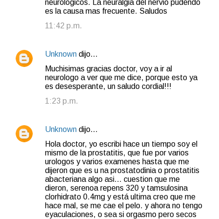
neurologicos. La neuralgia del nervio pudendo
es la causa mas frecuente. Saludos
11:42 p.m.
Unknown
dijo…
Muchisimas gracias doctor, voy a ir al
neurologo a ver que me dice, porque esto ya
es desesperante, un saludo cordial!!!
1:23 p.m.
Unknown
dijo…
Hola doctor, yo escribi hace un tiempo soy el
mismo de la prostatitis, que fue por varios
urologos y varios examenes hasta que me
dijeron que es u na prostatodinia o prostatitis
abacteriana algo asi... cuestion que me
dieron, serenoa repens 320 y tamsulosina
clorhidrato 0.4mg y está ultima creo que me
hace mal, se me cae el pelo. y ahora no tengo
eyaculaciones, o sea si orgasmo pero secos