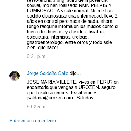
testoterona 3.6ng. sufro de impotencia
sexual, me han realizado RMN PELVIS Y
LUMBOSACRA y sale normal. No me han
podido diagnosticar una enfermedad, llevo 2
años en control pero nada de nada. ahora
tengo rasquiña interna en los muslos como si
fueran los huesos, ya he ido a fisiatria,
psiquiatria, internista, urologo,
gastroenterologo, entre otros y todo sale
bien. que hacer
8:21 p.m.
Jorge Saldaña Gallo
dijo…
JOSE MARIA VILLETE, vives en PERU? en
encantaria que vengas a UROZEN, seguro
que lo solucionamos. Escribeme a
jsaldana@urozen.com . Saludos
9:02 a.m.
Publicar un comentario