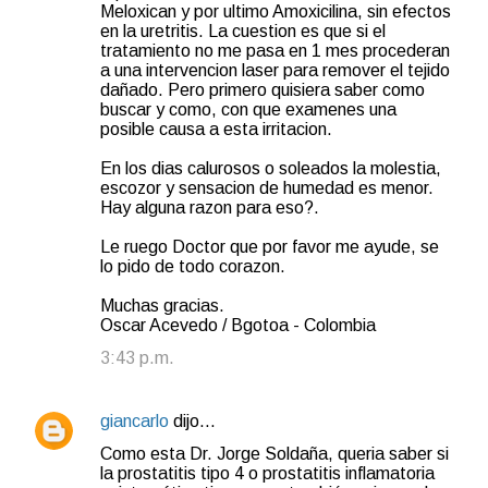
Meloxican y por ultimo Amoxicilina, sin efectos
en la uretritis. La cuestion es que si el
tratamiento no me pasa en 1 mes procederan
a una intervencion laser para remover el tejido
dañado. Pero primero quisiera saber como
buscar y como, con que examenes una
posible causa a esta irritacion.
En los dias calurosos o soleados la molestia,
escozor y sensacion de humedad es menor.
Hay alguna razon para eso?.
Le ruego Doctor que por favor me ayude, se
lo pido de todo corazon.
Muchas gracias.
Oscar Acevedo / Bgotoa - Colombia
3:43 p.m.
giancarlo
dijo…
Como esta Dr. Jorge Soldaña, queria saber si
la prostatitis tipo 4 o prostatitis inflamatoria