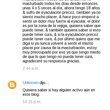
masturbado todos los días desde entonces
unas 4 o 5 veces al día, ahora tengo 18 años
& sufro de eyaculación precoz, también ya no
siento mucho placer, & hace poco empecé a
sentir un dolor muy fuerte al eyacular, el dolor
es por la zona de la vejiga, quisiera saber que
puedo tener, & también quisiera saber si esto
puede tener cura, & si la eyaculación precoz
puede tener cura, & por último quiero que me
diga si ya nunca volveré a sentir el mismo
placer por causa de la masturbación, estoy
muy preocupado por eso ya que tengo miedo
de que lo que tengo no pueda tener cura,
agradeceré su respuesta gracias.
2:44 a.m.
Unknown
dijo…
Quisiera saber si hay alguien activo aún en
este blog.
10:15 p.m.