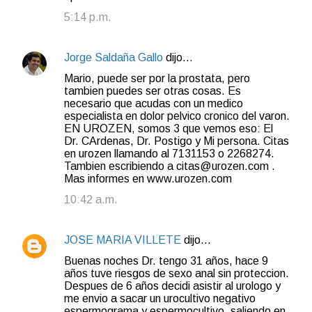
5:14 p.m.
Jorge Saldaña Gallo
dijo…
Mario, puede ser por la prostata, pero
tambien puedes ser otras cosas. Es
necesario que acudas con un medico
especialista en dolor pelvico cronico del varon.
EN UROZEN, somos 3 que vemos eso: El
Dr. CArdenas, Dr. Postigo y Mi persona. Citas
en urozen llamando al 7131153 o 2268274.
Tambien escribiendo a citas@urozen.com .
Mas informes en www.urozen.com
10:42 a.m.
JOSE MARIA VILLETE
dijo…
Buenas noches Dr. tengo 31 años, hace 9
años tuve riesgos de sexo anal sin proteccion.
Despues de 6 años decidi asistir al urologo y
me envio a sacar un urocultivo negativo
espermograma y espermocultivo, saliendo en