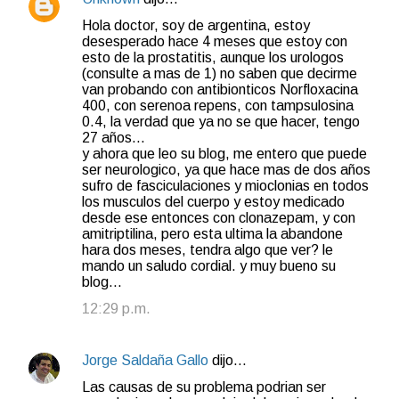
C
Hola doctor, soy de argentina, estoy
o
desesperado hace 4 meses que estoy con
esto de la prostatitis, aunque los urologos
m
(consulte a mas de 1) no saben que decirme
e
van probando con antibionticos Norfloxacina
400, con serenoa repens, con tampsulosina
n
0.4, la verdad que ya no se que hacer, tengo
t
27 años...
y ahora que leo su blog, me entero que puede
a
ser neurologico, ya que hace mas de dos años
r
sufro de fasciculaciones y mioclonias en todos
los musculos del cuerpo y estoy medicado
i
desde ese entonces con clonazepam, y con
o
amitriptilina, pero esta ultima la abandone
hara dos meses, tendra algo que ver? le
s
mando un saludo cordial. y muy bueno su
blog...
12:29 p.m.
Jorge Saldaña Gallo
dijo…
Las causas de su problema podrian ser