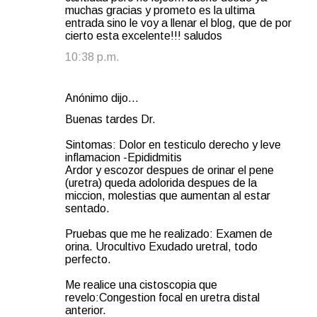
muchas gracias y prometo es la ultima
entrada sino le voy a llenar el blog, que de por
cierto esta excelente!!! saludos
10:38 p.m.
Anónimo dijo…
Buenas tardes Dr.
Sintomas: Dolor en testiculo derecho y leve
inflamacion -Epididmitis
Ardor y escozor despues de orinar el pene
(uretra) queda adolorida despues de la
miccion, molestias que aumentan al estar
sentado.
Pruebas que me he realizado: Examen de
orina. Urocultivo Exudado uretral, todo
perfecto.
Me realice una cistoscopia que
revelo:Congestion focal en uretra distal
anterior.