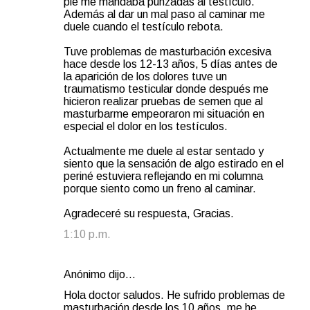
pie me mandaba punzadas al testículo.
Además al dar un mal paso al caminar me
duele cuando el testículo rebota.
Tuve problemas de masturbación excesiva
hace desde los 12-13 años, 5 días antes de
la aparición de los dolores tuve un
traumatismo testicular donde después me
hicieron realizar pruebas de semen que al
masturbarme empeoraron mi situación en
especial el dolor en los testículos.
Actualmente me duele al estar sentado y
siento que la sensación de algo estirado en el
periné estuviera reflejando en mi columna
porque siento como un freno al caminar.
Agradeceré su respuesta, Gracias.
1:10 p.m.
Anónimo dijo…
Hola doctor saludos. He sufrido problemas de
masturbación desde los 10 años, me he