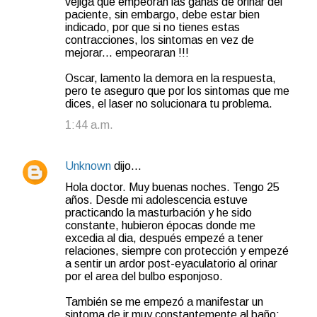
vejiga que empeoran las ganas de orinar del
paciente, sin embargo, debe estar bien
indicado, por que si no tienes estas
contracciones, los sintomas en vez de
mejorar... empeoraran !!!
Oscar, lamento la demora en la respuesta,
pero te aseguro que por los sintomas que me
dices, el laser no solucionara tu problema.
1:44 a.m.
Unknown
dijo…
Hola doctor. Muy buenas noches. Tengo 25
años. Desde mi adolescencia estuve
practicando la masturbación y he sido
constante, hubieron épocas donde me
excedia al dia, después empezé a tener
relaciones, siempre con protección y empezé
a sentir un ardor post-eyaculatorio al orinar
por el area del bulbo esponjoso.
También se me empezó a manifestar un
sintoma de ir muy constantemente al baño;