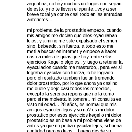
argentina, no hay muchos urologos que sepan
de esto, y no te llevan el apunte...voy a ser
breve total ya conte casi todo en las entradas
anteriores...
mi problema de la prostatitis empezo, cuando
mis amigos me decian que ellos eyaculaban
lejos, y a mi no me sale expulsado el semen
sino, babeado, sin fuerza, a todo esto me
meti a buscar en internet y empece a hacer
caso a miles de guias que hay, entre ellas
ejercicios Kegel o algo asi, y luego a retener la
eyaculacion cuando me masturbo,, para ver si
lograba eyacular con fuerza, lo he logrado
pero el resultado tambien fue un tremendo
dolor prostatico, por lo que ahora ya casi no
me duele y deje casi todos los remedios,
excepto la serenoa repens que no la tomo
pero si me molesta la tomare,. mi consulta es
visto mi edad... 28 años, es normal que mis
amigos eyaculen lejos y yo no? es mi dolor
prostatico por esos ejercicios kegel o mi dolor
prostatico es en base a mi problema viene de
antes ya que no podia eyacular lejos, si buena
cantidad pero no lejos... bueno desde ya