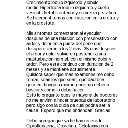
Crecimiento lobulo izquierdo y lobulo
medio.Hipertrofia lobulo izquierdo y cuello
vesical.Uretritis anterior y en uretra prstatica.
Se hiceron 4 tomas con irritacion en la uretra y
en la prostata.
Mis sintomas comenzaron al eyacular
despues de una relacion con preservativo con
ardor y dolor en la punta del pene que
desaparecieron a los 2 dias, 35 dias despues
el ardor y dolor volvieron posterior a una
masturbacion normal, con el mismo dolor y
ardor. Pero este continuo con duracion de 2
meses y se mantiene actualmente.
Quisiera saber que mas examenes me debo
tomar, sean los que sean, que bacteria,
germen, hongo o microorganismo deberia
buscar y como lo debo hacer.
Esto lo pregunto pues la mayoria de doctores
no me envian a hacer pruebas de laboratorio
pero sigo con la duda de cual podria ser la
causa. Espero que me entiendan. Gracias.
Debo agregar que ya he han recetado:
Ciprofloxacina, Doxicilina, Celofaxina con