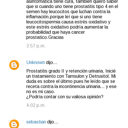
asintomática tiene cura, también quiero saber
que si cuando uno tiene prostatitis tipo 4 en el
semen hay leucocitos que luchan contra la
inflamación.porque leí que si uno tiene
leucocitospermia causa estrés oxidativo y
este estrés oxidativo podría aumentar la
probabilidad que haya cancer
prostatico.Gracias
3:57 p.m.
Unknown
dijo…
Prostatitis grado II y retención urinaria. Inicié
un tratamiento con Tamsulon y Detrusitol. Mi
duda es sobre el último pues he leído que se
receta contra la incontinencia urinaria... y ese
no es mi caso.
¿Podría contar con su valiosa opinión?
4:02 p.m.
sebastian
dijo…