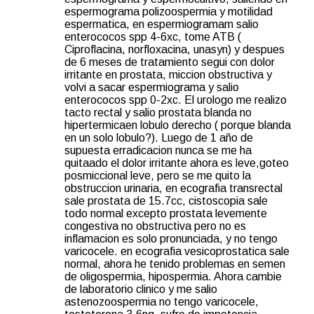
espermograma polizoospermia y motilidad
espermatica, en espermiogramam salio
enterococos spp 4-6xc, tome ATB (
Ciproflacina, norfloxacina, unasyn) y despues
de 6 meses de tratamiento segui con dolor
irritante en prostata, miccion obstructiva y
volvi a sacar espermiograma y salio
enterococos spp 0-2xc. El urologo me realizo
tacto rectal y salio prostata blanda no
hipertermicaen lobulo derecho ( porque blanda
en un solo lobulo?). Luego de 1 año de
supuesta erradicacion nunca se me ha
quitaado el dolor irritante ahora es leve,goteo
posmiccional leve, pero se me quito la
obstruccion urinaria, en ecografia transrectal
sale prostata de 15.7cc, cistoscopia sale
todo normal excepto prostata levemente
congestiva no obstructiva pero no es
inflamacion es solo pronunciada, y no tengo
varicocele. en ecografia vesicoprostatica sale
normal, ahora he tenido problemas en semen
de oligospermia, hipospermia. Ahora cambie
de laboratorio clinico y me salio
astenozoospermia no tengo varicocele,