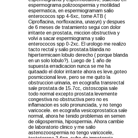
espermograma polizoospermia y motilidad
espermatica, en espermiogramam salio
enterococos spp 4-6xc, tome ATB (
Ciproflacina, norfloxacina, unasyn) y despues
de 6 meses de tratamiento segui con dolor
irritante en prostata, miccion obstructiva y
volvi a sacar espermiograma y salio
enterococos spp 0-2xc. El urologo me realizo
tacto rectal y salio prostata blanda no
hipertermicaen lobulo derecho ( porque blanda
en un solo lobulo?). Luego de 1 año de
supuesta erradicacion nunca se me ha
quitaado el dolor irritante ahora es leve,goteo
posmiccional leve, pero se me quito la
obstruccion urinaria, en ecografia transrectal
sale prostata de 15.7cc, cistoscopia sale
todo normal excepto prostata levemente
congestiva no obstructiva pero no es
inflamacion es solo pronunciada, y no tengo
varicocele. en ecografia vesicoprostatica sale
normal, ahora he tenido problemas en semen
de oligospermia, hipospermia. Ahora cambie
de laboratorio clinico y me salio
astenozoospermia no tengo varicocele,