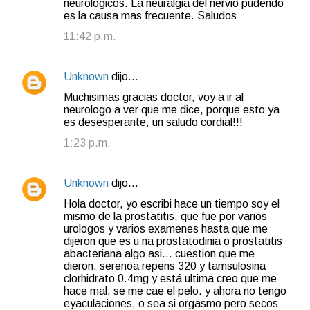
neurologicos. La neuralgia del nervio pudendo
es la causa mas frecuente. Saludos
11:42 p.m.
Unknown
dijo…
Muchisimas gracias doctor, voy a ir al
neurologo a ver que me dice, porque esto ya
es desesperante, un saludo cordial!!!
1:23 p.m.
Unknown
dijo…
Hola doctor, yo escribi hace un tiempo soy el
mismo de la prostatitis, que fue por varios
urologos y varios examenes hasta que me
dijeron que es u na prostatodinia o prostatitis
abacteriana algo asi... cuestion que me
dieron, serenoa repens 320 y tamsulosina
clorhidrato 0.4mg y está ultima creo que me
hace mal, se me cae el pelo. y ahora no tengo
eyaculaciones, o sea si orgasmo pero secos