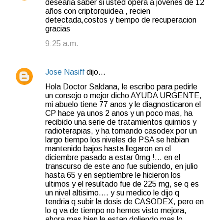
desearia saber si usted opera a jovenes de 12
o
años con criptorquidea , recien
detectada,costos y tiempo de recuperacion
m
gracias
e
9:25 a.m.
n
t
Jose Nasiff
dijo…
a
Hola Doctor Saldana, le escribo para pedirle
r
un consejo o mejor dicho AYUDA URGENTE,
i
mi abuelo tiene 77 anos y le diagnosticaron el
CP hace ya unos 2 anos y un poco mas, ha
o
recibido una serie de tratamientos quimios y
s
radioterapias, y ha tomando casodex por un
largo tiempo los niveles de PSA se habian
mantenido bajos hasta llegaron en el
diciembre pasado a estar 0mg !... en el
transcurso de este ano fue subiendo, en julio
hasta 65 y en septiembre le hicieron los
ultimos y el resultado fue de 225 mg, se q es
un nivel altisimo.... y su medico le dijo q
tendria q subir la dosis de CASODEX, pero en
lo q va de tiempo no hemos visto mejora,
ahora mas bien le estan doliendo mas lo