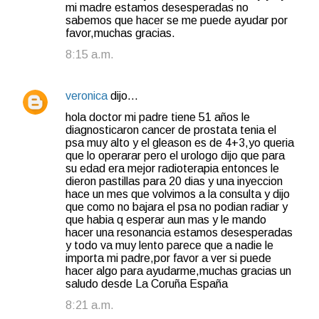
mi madre estamos desesperadas no
sabemos que hacer se me puede ayudar por
favor,muchas gracias.
8:15 a.m.
veronica
dijo…
hola doctor mi padre tiene 51 años le
diagnosticaron cancer de prostata tenia el
psa muy alto y el gleason es de 4+3,yo queria
que lo operarar pero el urologo dijo que para
su edad era mejor radioterapia entonces le
dieron pastillas para 20 dias y una inyeccion
hace un mes que volvimos a la consulta y dijo
que como no bajara el psa no podian radiar y
que habia q esperar aun mas y le mando
hacer una resonancia estamos desesperadas
y todo va muy lento parece que a nadie le
importa mi padre,por favor a ver si puede
hacer algo para ayudarme,muchas gracias un
saludo desde La Coruña España
8:21 a.m.