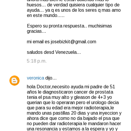
huesos... de verdad quisiera cualquier tipo de
ayuda... ya q es unos de los seres q mas amo
en este mundo.....
Espero su pronta respuesta.. muchisimas
gracias...
mi email es josebizkit@gmail.com
saludos desd Venezuela...
5:18 p.m.
veronica
dijo…
hola Doctor,necesito ayuda mi padre de 51
años le diagnosticaron cancer de prostata
tenia el psa muy alto y gleason de 4+3 yo
querian que lo operaran pero el urologo decia
que para su edad era mejor radioterapia,le
mando unas pastillas 20 dias y una inyeccion y
ahora dice que como no da bajado el psa que
no pueden dar radioterapia le mandaron hacer
una resonancia y estamos a la espera y yo y