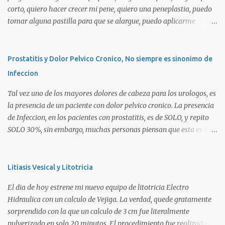
corto, quiero hacer crecer mi pene, quiero una peneplastia, puedo
tomar alguna pastilla para que se alargue, puedo aplicarme
alguna crema, alguna hormona, me puedo operar para alargarlo,
me puedo operar para engrosarlo, etc, etc etc... La verdad es que es
importante primero definir estos terminos, para poder definir el
Prostatitis y Dolor Pelvico Cronico, No siempre es sinonimo de
CORRECTO DIAGNOSTICO y con ello el CORRECTO tratamiento
Infeccion
para de cada uno de ellos. Es importante saber que las causas son
diversas, desde problemas geneticos, hormonales (pubertad
Tal vez uno de los mayores dolores de cabeza para los urologos, es
precoz), obesidad, uso de pesticidas en el embarazo de la madre, o
la presencia de un paciente con dolor pelvico cronico. La presencia
simplemente vanidad o MICROPENE REAL: Usualmente asociado
de Infeccion, en los pacientes con prostatitis, es de SOLO, y repito
a un pene MUY PEQUEÑO , y esta definido como aquel pene que se
SOLO 30%, sin embargo, muchas personas piensan que esta es la
encuentra por debajo de 2 Desviaciones Standard del tamaño
principal causa o lo que es peor!!!. La UNICA causa. La clasificacion
Normal SIEMPRE que no haya otro factor como HIPOSPADIAS u
de prostatitis, utilizada actualmente ocupa 4 tipos: Prostatitis tipo
OTRA ANOMALIA (Ver Pseudo Micropene). Asi en un ...
1 o Prostatitis Aguda Prostatitis tipo 2 o Prostatitis Infecciosa
Litiasis Vesical y Litotricia
Cronica Prostatitis tipo 3a o Prostatitits Inflamatoria (esta aveces
El dia de hoy estrene mi nuevo equipo de litotricia Electro
esta relacionada a germenes que no son detectables normalmente
Hidraulica con un calculo de Vejiga. La verdad, quede gratamente
por examenes de rutina, como la Clamidia, Micoplasma, Virus
sorprendido con la que un calculo de 3 cm fue literalmente
como el Herpes, etc) Prostatitis tipo 3b o Prostatodinea o
pulverizado en solo 20 minutos. El procedimiento fue realizado