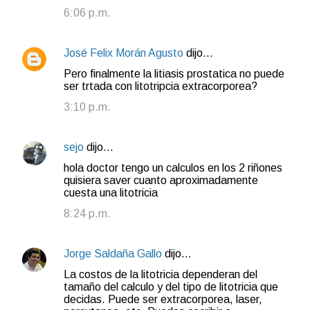
6:06 p.m.
José Felix Morán Agusto
dijo…
Pero finalmente la litiasis prostatica no puede
ser trtada con litotripcia extracorporea?
3:10 p.m.
sejo
dijo…
hola doctor tengo un calculos en los 2 riñones
quisiera saver cuanto aproximadamente
cuesta una litotricia
8:24 p.m.
Jorge Saldaña Gallo
dijo…
La costos de la litotricia dependeran del
tamaño del calculo y del tipo de litotricia que
decidas. Puede ser extracorporea, laser,