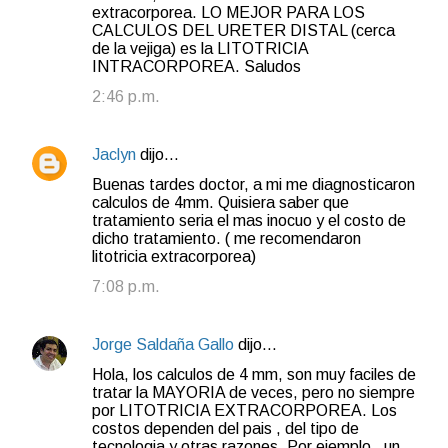
extracorporea. LO MEJOR PARA LOS
CALCULOS DEL URETER DISTAL (cerca
de la vejiga) es la LITOTRICIA
INTRACORPOREA. Saludos
2:46 p.m.
Jaclyn
dijo…
Buenas tardes doctor, a mi me diagnosticaron
calculos de 4mm. Quisiera saber que
tratamiento seria el mas inocuo y el costo de
dicho tratamiento. ( me recomendaron
litotricia extracorporea)
7:08 p.m.
Jorge Saldaña Gallo
dijo…
Hola, los calculos de 4 mm, son muy faciles de
tratar la MAYORIA de veces, pero no siempre
por LITOTRICIA EXTRACORPOREA. Los
costos dependen del pais , del tipo de
tecnologia y otras razones. Por ejemplo , un