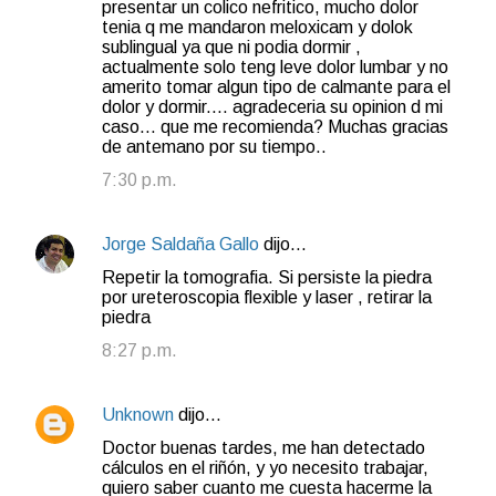
presentar un colico nefritico, mucho dolor
tenia q me mandaron meloxicam y dolok
sublingual ya que ni podia dormir ,
actualmente solo teng leve dolor lumbar y no
amerito tomar algun tipo de calmante para el
dolor y dormir.... agradeceria su opinion d mi
caso... que me recomienda? Muchas gracias
de antemano por su tiempo..
7:30 p.m.
Jorge Saldaña Gallo
dijo…
Repetir la tomografia. Si persiste la piedra
por ureteroscopia flexible y laser , retirar la
piedra
8:27 p.m.
Unknown
dijo…
Doctor buenas tardes, me han detectado
cálculos en el riñón, y yo necesito trabajar,
quiero saber cuanto me cuesta hacerme la