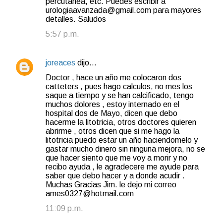
percutanea, etc. Puedes escribir a
urologiaavanzada@gmail.com para mayores
detalles. Saludos
5:57 p.m.
joreaces
dijo…
Doctor , hace un año me colocaron dos
catteters , pues hago calculos, no mes los
saque a tiempo y se han calcificado, tengo
muchos dolores , estoy internado en el
hospital dos de Mayo, dicen que debo
hacerme la litotricia, otros doctores quieren
abrirme , otros dicen que si me hago la
litotricia puedo estar un año haciendomelo y
gastar mucho dinero sin ninguna mejora, no se
que hacer siento que me voy a morir y no
recibo ayuda , le agradecere me ayude para
saber que debo hacer y a donde acudir .
Muchas Gracias Jim. le dejo mi correo
ames0327@hotmail.com
11:09 p.m.