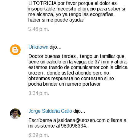
LITOTRICIA por favor porque el dolor es
insoportable, necesito el precio para saber si
me alcanza, yo ya tengo las ecografías,
haber si me puede ayudar
5:46 p.m.
Unknown
dijo…
Doctor buenas tardes , tengo un familiar que
tiene un calculo en la vejiga de 37 mm y ahora
estamos trando de comunicarnor con la clinica
urozen , donde usted atiende pero no
obtenmos respuesta no contestan si no
podria brindar un numero porfavor
3:34 p.m.
Jorge Saldaña Gallo
dijo…
Escríbeme a jsaldana@urozen.com o llama a
mi asistente al 989098334.
6:39 p.m.