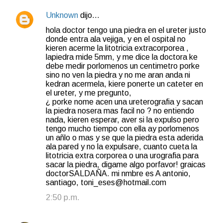
Unknown
dijo…
hola doctor tengo una piedra en el ureter justo
donde entra ala vejiga, y en el ospital no
kieren acerme la litotricia extracorporea ,
lapiedra mide 5mm, y me dice la doctora ke
debe medir porlomenos un centimetro porke
sino no ven la piedra y no me aran anda ni
kedran acermela, kiere ponerte un cateter en
el ureter, y me pregunto,
¿ porke nome acen una ureterografia y sacan
la piedra nosera mas facil no ? no entiendo
nada, kieren esperar, aver si la expulso pero
tengo mucho tiempo con ella ay porlomenos
un añlo o mas y se que la piedra esta aderida
ala pared y no la expulsare, cuanto cueta la
litotricia extra corporea o una urografia para
sacar la piedra, digame algo porfavor! graicas
doctorSALDAÑA. mi nmbre es A antonio,
santiago, toni_eses@hotmail.com
2:50 p.m.