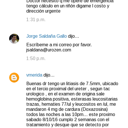
Doctor necesitó q me opere de emergencia
tengo cálculo en un riñón digame l costo y
dirección urgente
1:31 p.m.
Jorge Saldaña Gallo
dijo…
Escríbeme a mi correo por favor.
jsaldana@urozen.com
1:50 p.m.
vmerida
dijo…
Buenas dr tengo un litiasis de 7.5mm, ubicado
en el tercio proximal del ureter , segun tac
urologico , en el examen de origina sale
hemoglobina positiva, esterasas leucositarias
trazas, hematies 77/ul y leucositos en /ul, me
mandaron 4 mg de cardura (Doxazosina)
todos las noches a las 10pm... este proximo
sabado 8/10/16 cumplo 2 semanas con el
tratamiento y desque que se detecto por