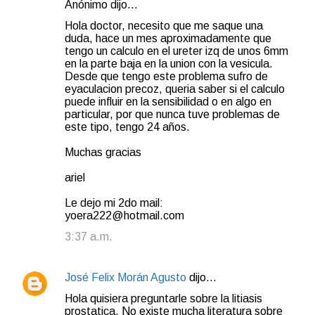
Anónimo dijo…
C
Hola doctor, necesito que me saque una
o
duda, hace un mes aproximadamente que
tengo un calculo en el ureter izq de unos 6mm
m
en la parte baja en la union con la vesicula.
e
Desde que tengo este problema sufro de
eyaculacion precoz, queria saber si el calculo
n
puede influir en la sensibilidad o en algo en
t
particular, por que nunca tuve problemas de
este tipo, tengo 24 años.
a
r
Muchas gracias
i
ariel
o
Le dejo mi 2do mail:
s
yoera222@hotmail.com
3:37 a.m.
José Felix Morán Agusto
dijo…
Hola quisiera preguntarle sobre la litiasis
prostatica. No existe mucha literatura sobre