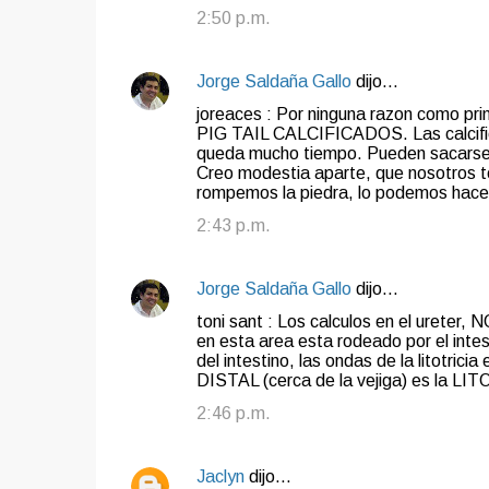
2:50 p.m.
Jorge Saldaña Gallo
dijo…
joreaces : Por ninguna razon como pr
PIG TAIL CALCIFICADOS. Las calcificac
queda mucho tiempo. Pueden sacarse c
Creo modestia aparte, que nosotros te
rompemos la piedra, lo podemos hace
2:43 p.m.
Jorge Saldaña Gallo
dijo…
toni sant : Los calculos en el ureter, 
en esta area esta rodeado por el intes
del intestino, las ondas de la lit
DISTAL (cerca de la vejiga) es la
2:46 p.m.
Jaclyn
dijo…