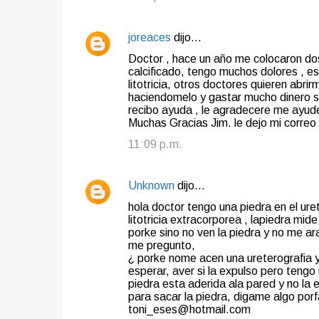
joreaces
dijo…
Doctor , hace un año me colocaron dos
calcificado, tengo muchos dolores , e
litotricia, otros doctores quieren abrir
haciendomelo y gastar mucho dinero si
recibo ayuda , le agradecere me ayude
Muchas Gracias Jim. le dejo mi cor
11:09 p.m.
Unknown
dijo…
hola doctor tengo una piedra en el uret
litotricia extracorporea , lapiedra m
porke sino no ven la piedra y no me ar
me pregunto,
¿ porke nome acen una ureterografia y
esperar, aver si la expulso pero teng
piedra esta aderida ala pared y no la e
para sacar la piedra, digame algo po
toni_eses@hotmail.com