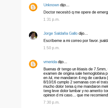
Unknown
dijo…
Doctor necesitó q me opere de emergen
1:31 p.m.
Jorge Saldaña Gallo
dijo…
Escríbeme a mi correo por favor. js
1:50 p.m.
vmerida
dijo…
Buenas dr tengo un litiasis de 7.5mm, u
examen de origina sale hemoglobina pos
en /ul, me mandaron 4 mg de cardura 
8/10/16 cumplo 2 semanas con el trata
mucho dolor tenia q me mandaron melox
teng leve dolor lumbar y no amerito to
opinion d mi caso... que me recomien
7:30 p.m.