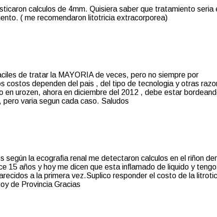
ticaron calculos de 4mm. Quisiera saber que tratamiento seria 
ento. ( me recomendaron litotricia extracorporea)
aciles de tratar la MAYORIA de veces, pero no siempre por
os dependen del pais , del tipo de tecnologia y otras razo
o en urozen, ahora en diciembre del 2012 , debe estar bordeand
 pero varia segun cada caso. Saludos
 según la ecografia renal me detectaron calculos en el riñon de
ace 15 años y hoy me dicen que esta inflamado de liquido y tengo
ecidos a la primera vez.Suplico responder el costo de la litrotic
soy de Provincia Gracias