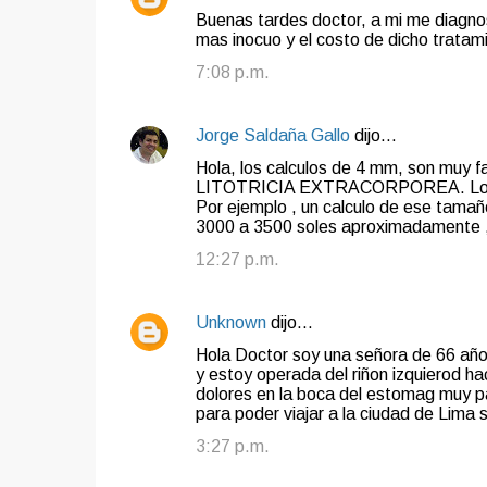
Buenas tardes doctor, a mi me diagnos
mas inocuo y el costo de dicho tratami
7:08 p.m.
Jorge Saldaña Gallo
dijo…
Hola, los calculos de 4 mm, son muy f
LITOTRICIA EXTRACORPOREA. Los cost
Por ejemplo , un calculo de ese tamañ
3000 a 3500 soles aproximadamente ,
12:27 p.m.
Unknown
dijo…
Hola Doctor soy una señora de 66 años
y estoy operada del riñon izquierod h
dolores en la boca del estomag muy par
para poder viajar a la ciudad de Lima 
3:27 p.m.