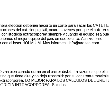
imera eleccion deberian hacerte un corte para sacar los CATET
iones del cateter pig tail, ocurren aveces por que el cateter 
on litotricia extracorporea siempre y cuando el equipo sea bue
nemos el mejor equipo del pais en ese asunto. Aun asi, sino
r con el laser HOLMIUM. Mas informes : info@urozen.com
NO van bien cuando estan en el ureter distal. La razon es que el u
tino que tiene aire y no deja transmitir por su constante movimi
otricia extracorporea. LO MEJOR PARA LOS CALCULOS DEL URE
 LITOTRICIA INTRACORPOREA. Saludos