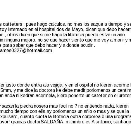
 catteters , pues hago calculos, no mes los saque a tiempo y s
stoy internado en el hospital dos de Mayo, dicen que debo hacer
me , otros dicen que si me hago la litotricia puedo estar un año
n ninguna mejora, no se que hacer siento que me voy a morir y 
 para saber que debo hacer y a donde acudir .
reo ames0327@hotmail.com
er justo donde entra ala vejiga, y en el ospital no kieren acerme 
ide 5mm, y me dice la doctora ke debe medir porlomenos un centi
an anda ni kedran acermela, kiere ponerte un cateter en el ureter
 sacan la piedra nosera mas facil no ? no entiendo nada, kieren
o mucho tiempo con ella ay porlomenos un añlo o mas y se que la
xpulsare, cuanto cueta la litotricia extra corporea o una urografi
rfavor! graicas doctorSALDAÑA. mi nmbre es A antonio, santiago