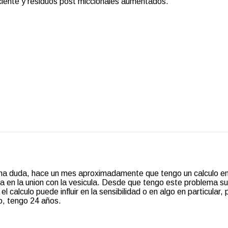
paciente y residuos post miccionales aumentados.
na duda, hace un mes aproximadamente que tengo un calculo en
ja en la union con la vesicula. Desde que tengo este problema su
l calculo puede influir en la sensibilidad o en algo en particular, 
o, tengo 24 años.