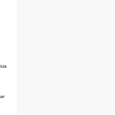
icia
ser