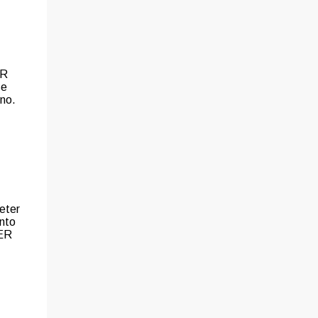
ER
se
no.
reter
ento
TER