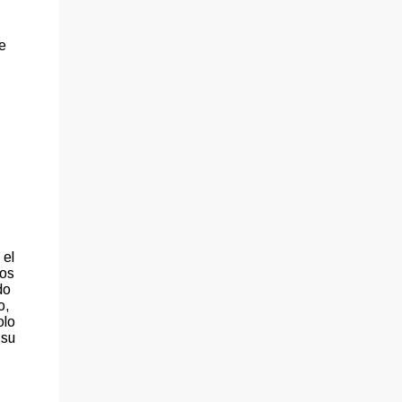
e
 el
tos
do
o,
olo
 su