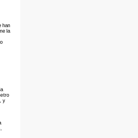
e han
me la
no
la
metro
, y
a
,