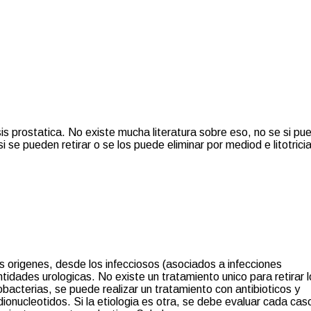
asis prostatica. No existe mucha literatura sobre eso, no se si pu
 se pueden retirar o se los puede eliminar por mediod e litotrici
s origenes, desde los infecciosos (asociados a infecciones
entidades urologicas. No existe un tratamiento unico para retirar l
acterias, se puede realizar un tratamiento con antibioticos y
dionucleotidos. Si la etiologia es otra, se debe evaluar cada cas