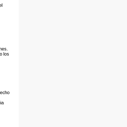
el
nes.
o los
recho
ia