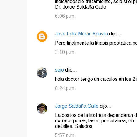
indicandosele tratamiento, solo si el 
Dr. Jorge Saldaña Gallo
6:06 p.m.
José Felix Morán Agusto
dijo…
Pero finalmente la litiasis prostatica 
3:10 p.m.
sejo
dijo…
hola doctor tengo un calculos en los 2
8:24 p.m.
Jorge Saldaña Gallo
dijo…
La costos de la litotricia dependeran d
extracorporea, laser, percutanea, et
detalles. Saludos
5:57 p.m.