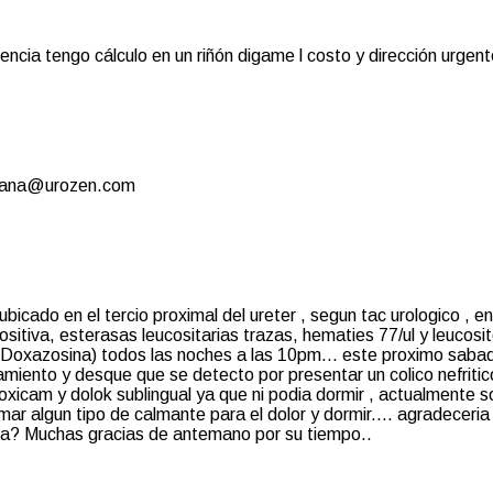
cia tengo cálculo en un riñón digame l costo y dirección urgent
aldana@urozen.com
bicado en el tercio proximal del ureter , segun tac urologico , en
itiva, esterasas leucositarias trazas, hematies 77/ul y leucosi
(Doxazosina) todos las noches a las 10pm... este proximo saba
miento y desque que se detecto por presentar un colico nefritic
icam y dolok sublingual ya que ni podia dormir , actualmente s
mar algun tipo de calmante para el dolor y dormir.... agradeceria
da? Muchas gracias de antemano por su tiempo..