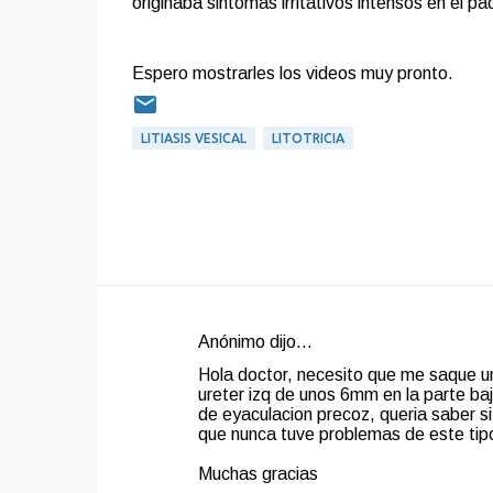
originaba sintomas irritativos intensos en el 
Espero mostrarles los videos muy pronto.
LITIASIS VESICAL
LITOTRICIA
Anónimo dijo…
C
Hola doctor, necesito que me saque u
o
ureter izq de unos 6mm en la parte ba
de eyaculacion precoz, queria saber si e
m
que nunca tuve problemas de este tip
e
Muchas gracias
n