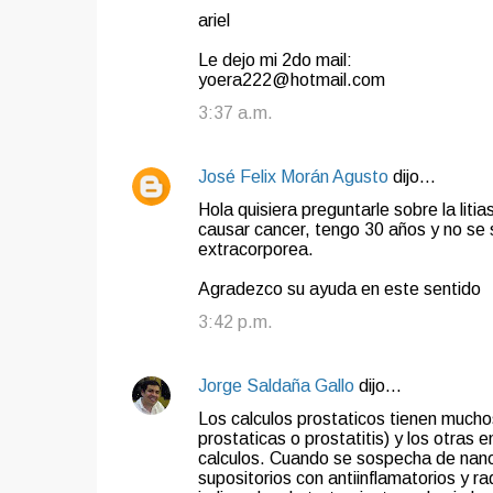
t
ariel
a
Le dejo mi 2do mail:
r
yoera222@hotmail.com
i
3:37 a.m.
o
s
José Felix Morán Agusto
dijo…
Hola quisiera preguntarle sobre la liti
causar cancer, tengo 30 años y no se si
extracorporea.
Agradezco su ayuda en este sentido
3:42 p.m.
Jorge Saldaña Gallo
dijo…
Los calculos prostaticos tienen mucho
prostaticas o prostatitis) y los otras 
calculos. Cuando se sospecha de nanob
supositorios con antiinflamatorios y ra