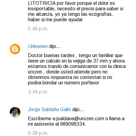
LITOTRICIA por favor porque el dolor es
insoportable, necesito el precio para saber si
me alcanza, yo ya tengo las ecografías,
haber si me puede ayudar
5:46 p.m.
Unknown
dijo…
Doctor buenas tardes , tengo un familiar que
tiene un calculo en la vejiga de 37 mm y ahora
estamos trando de comunicarnor con la clinica
urozen , donde usted atiende pero no
obtenmos respuesta no contestan si no
podria brindar un numero porfavor
3:34 p.m.
Jorge Saldaña Gallo
dijo…
Escríbeme a jsaldana@urozen.com o llama a
mi asistente al 989098334.
6:39 p.m.