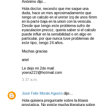
Anónimo dijo…
C
Hola doctor, necesito que me saque una
o
duda, hace un mes aproximadamente que
tengo un calculo en el ureter izq de unos 6mm
m
en la parte baja en la union con la vesicula.
e
Desde que tengo este problema sufro de
eyaculacion precoz, queria saber si el calculo
n
puede influir en la sensibilidad o en algo en
t
particular, por que nunca tuve problemas de
este tipo, tengo 24 años.
a
r
Muchas gracias
i
ariel
o
Le dejo mi 2do mail:
s
yoera222@hotmail.com
3:37 a.m.
José Felix Morán Agusto
dijo…
Hola quisiera preguntarle sobre la litiasis
prostatica. No existe mucha literatura sobre