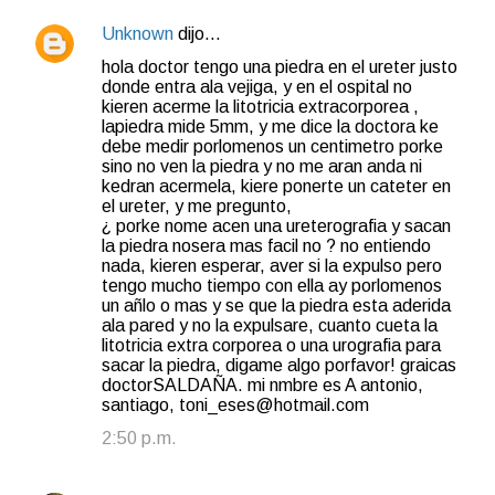
Unknown
dijo…
hola doctor tengo una piedra en el ureter justo
donde entra ala vejiga, y en el ospital no
kieren acerme la litotricia extracorporea ,
lapiedra mide 5mm, y me dice la doctora ke
debe medir porlomenos un centimetro porke
sino no ven la piedra y no me aran anda ni
kedran acermela, kiere ponerte un cateter en
el ureter, y me pregunto,
¿ porke nome acen una ureterografia y sacan
la piedra nosera mas facil no ? no entiendo
nada, kieren esperar, aver si la expulso pero
tengo mucho tiempo con ella ay porlomenos
un añlo o mas y se que la piedra esta aderida
ala pared y no la expulsare, cuanto cueta la
litotricia extra corporea o una urografia para
sacar la piedra, digame algo porfavor! graicas
doctorSALDAÑA. mi nmbre es A antonio,
santiago, toni_eses@hotmail.com
2:50 p.m.