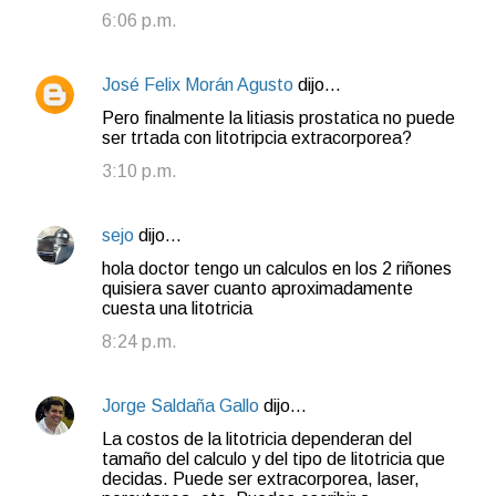
6:06 p.m.
José Felix Morán Agusto
dijo…
Pero finalmente la litiasis prostatica no puede
ser trtada con litotripcia extracorporea?
3:10 p.m.
sejo
dijo…
hola doctor tengo un calculos en los 2 riñones
quisiera saver cuanto aproximadamente
cuesta una litotricia
8:24 p.m.
Jorge Saldaña Gallo
dijo…
La costos de la litotricia dependeran del
tamaño del calculo y del tipo de litotricia que
decidas. Puede ser extracorporea, laser,