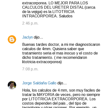
extracorporea. LO MEJOR PARA LOS
CALCULOS DEL URETER DISTAL (cerca
de la vejiga) es la LITOTRICIA
INTRACORPOREA. Saludos
2:46 p.m.
Jaclyn
dijo…
Buenas tardes doctor, a mi me diagnosticaron
calculos de 4mm. Quisiera saber que
tratamiento seria el mas inocuo y el costo de
dicho tratamiento. ( me recomendaron
litotricia extracorporea)
7:08 p.m.
Jorge Saldaña Gallo
dijo…
Hola, los calculos de 4 mm, son muy faciles de
tratar la MAYORIA de veces, pero no siempre
por LITOTRICIA EXTRACORPOREA. Los
costos dependen del pais , del tipo de
tecnologia y otras razones. Por ejemplo , un