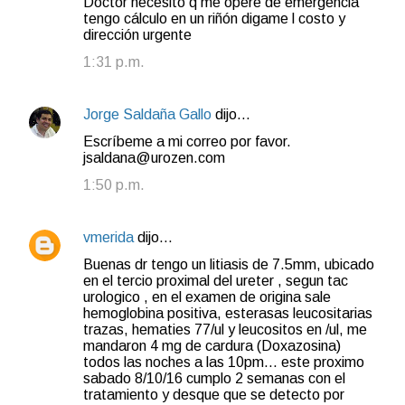
Doctor necesitó q me opere de emergencia
tengo cálculo en un riñón digame l costo y
dirección urgente
1:31 p.m.
Jorge Saldaña Gallo
dijo…
Escríbeme a mi correo por favor.
jsaldana@urozen.com
1:50 p.m.
vmerida
dijo…
Buenas dr tengo un litiasis de 7.5mm, ubicado
en el tercio proximal del ureter , segun tac
urologico , en el examen de origina sale
hemoglobina positiva, esterasas leucositarias
trazas, hematies 77/ul y leucositos en /ul, me
mandaron 4 mg de cardura (Doxazosina)
todos las noches a las 10pm... este proximo
sabado 8/10/16 cumplo 2 semanas con el
tratamiento y desque que se detecto por