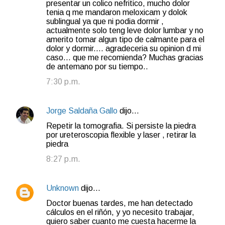
presentar un colico nefritico, mucho dolor
tenia q me mandaron meloxicam y dolok
sublingual ya que ni podia dormir ,
actualmente solo teng leve dolor lumbar y no
amerito tomar algun tipo de calmante para el
dolor y dormir.... agradeceria su opinion d mi
caso... que me recomienda? Muchas gracias
de antemano por su tiempo..
7:30 p.m.
Jorge Saldaña Gallo
dijo…
Repetir la tomografia. Si persiste la piedra
por ureteroscopia flexible y laser , retirar la
piedra
8:27 p.m.
Unknown
dijo…
Doctor buenas tardes, me han detectado
cálculos en el riñón, y yo necesito trabajar,
quiero saber cuanto me cuesta hacerme la