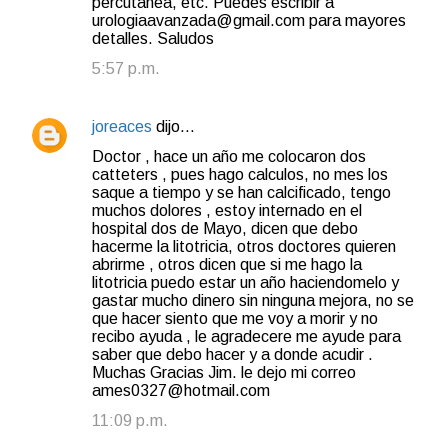
percutanea, etc. Puedes escribir a
urologiaavanzada@gmail.com para mayores
detalles. Saludos
5:57 p.m.
joreaces
dijo…
Doctor , hace un año me colocaron dos
catteters , pues hago calculos, no mes los
saque a tiempo y se han calcificado, tengo
muchos dolores , estoy internado en el
hospital dos de Mayo, dicen que debo
hacerme la litotricia, otros doctores quieren
abrirme , otros dicen que si me hago la
litotricia puedo estar un año haciendomelo y
gastar mucho dinero sin ninguna mejora, no se
que hacer siento que me voy a morir y no
recibo ayuda , le agradecere me ayude para
saber que debo hacer y a donde acudir .
Muchas Gracias Jim. le dejo mi correo
ames0327@hotmail.com
11:09 p.m.