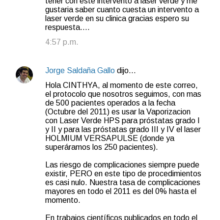
tener con este intervento a laser verde y me
gustaria saber cuanto cuesta un intervento a
laser verde en su clinica gracias espero su
respuesta....
4:57 p.m.
Jorge Saldaña Gallo
dijo…
Hola CINTHYA, al momento de este correo,
el protocolo que nosotros seguimos, con mas
de 500 pacientes operados a la fecha
(Octubre del 2011) es usar la Vaporizacion
con Laser Verde HPS para próstatas grado I
y II y para las próstatas grado III y IV el laser
HOLMIUM VERSAPULSE (donde ya
superáramos los 250 pacientes).
Las riesgo de complicaciones siempre puede
existir, PERO en este tipo de procedimientos
es casi nulo. Nuestra tasa de complicaciones
mayores en todo el 2011 es del 0% hasta el
momento.
En trabajos científicos publicados en todo el