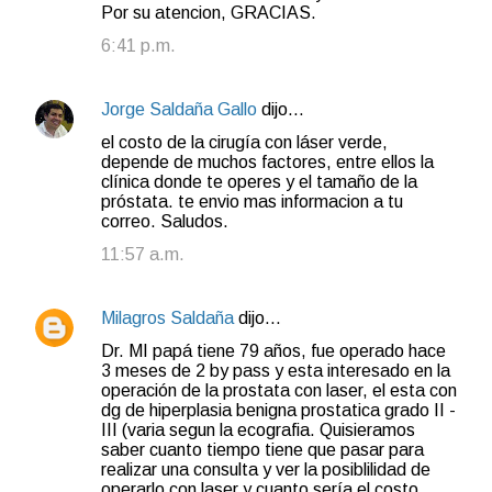
Por su atencion, GRACIAS.
6:41 p.m.
Jorge Saldaña Gallo
dijo…
el costo de la cirugía con láser verde,
depende de muchos factores, entre ellos la
clínica donde te operes y el tamaño de la
próstata. te envio mas informacion a tu
correo. Saludos.
11:57 a.m.
Milagros Saldaña
dijo…
Dr. MI papá tiene 79 años, fue operado hace
3 meses de 2 by pass y esta interesado en la
operación de la prostata con laser, el esta con
dg de hiperplasia benigna prostatica grado II -
III (varia segun la ecografia. Quisieramos
saber cuanto tiempo tiene que pasar para
realizar una consulta y ver la posiblilidad de
operarlo con laser y cuanto sería el costo