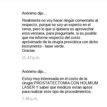
Anónimo dijo…
C
Realmente no voy hacer ningún comentario al
o
respecto, porque no soy un experto en el
tema, pero lo que si quisiera es aprovechar
m
esta ventana, para preguntarle, si es posible
e
que me informe respecto del costo
apróximado de la cirugía prostática con dicho
n
instrumento - laser verde.
t
Gracias
a
11:42 p.m.
r
i
Anónimo dijo…
o
Estoy muy interesada en el costo de la
s
cirugia:PROSTATECTOMIA CON HOLMIUM
LASER Y saber que medicos estan aptos
para realizar este tipo de procedimientos.
7:46 p.m.