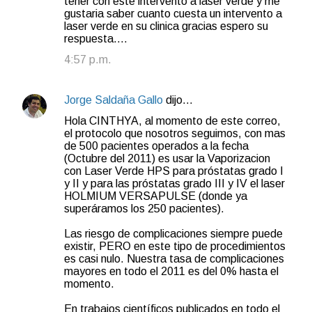
tener con este intervento a laser verde y me
gustaria saber cuanto cuesta un intervento a
laser verde en su clinica gracias espero su
respuesta....
4:57 p.m.
Jorge Saldaña Gallo
dijo…
Hola CINTHYA, al momento de este correo,
el protocolo que nosotros seguimos, con mas
de 500 pacientes operados a la fecha
(Octubre del 2011) es usar la Vaporizacion
con Laser Verde HPS para próstatas grado I
y II y para las próstatas grado III y IV el laser
HOLMIUM VERSAPULSE (donde ya
superáramos los 250 pacientes).
Las riesgo de complicaciones siempre puede
existir, PERO en este tipo de procedimientos
es casi nulo. Nuestra tasa de complicaciones
mayores en todo el 2011 es del 0% hasta el
momento.
En trabajos científicos publicados en todo el