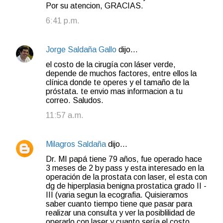
Por su atencion, GRACIAS.
6:41 p.m.
Jorge Saldaña Gallo
dijo…
el costo de la cirugía con láser verde,
depende de muchos factores, entre ellos la
clínica donde te operes y el tamaño de la
próstata. te envio mas informacion a tu
correo. Saludos.
11:57 a.m.
Milagros Saldaña
dijo…
Dr. MI papá tiene 79 años, fue operado hace
3 meses de 2 by pass y esta interesado en la
operación de la prostata con laser, el esta con
dg de hiperplasia benigna prostatica grado II -
III (varia segun la ecografia. Quisieramos
saber cuanto tiempo tiene que pasar para
realizar una consulta y ver la posiblilidad de
operarlo con laser y cuanto sería el costo