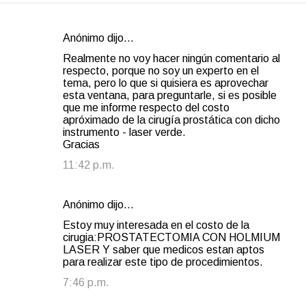
Anónimo dijo…
C
Realmente no voy hacer ningún comentario al
o
respecto, porque no soy un experto en el
tema, pero lo que si quisiera es aprovechar
m
esta ventana, para preguntarle, si es posible
e
que me informe respecto del costo
apróximado de la cirugía prostática con dicho
n
instrumento - laser verde.
t
Gracias
a
11:42 p.m.
r
i
Anónimo dijo…
o
Estoy muy interesada en el costo de la
s
cirugia:PROSTATECTOMIA CON HOLMIUM
LASER Y saber que medicos estan aptos
para realizar este tipo de procedimientos.
7:46 p.m.