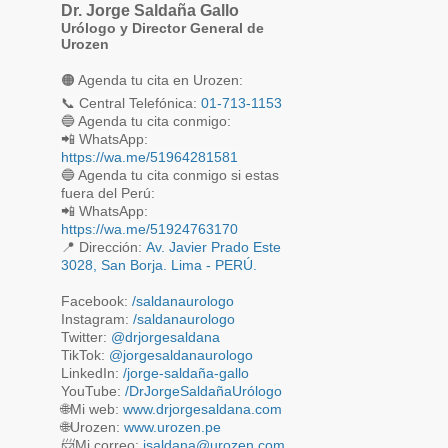
Dr. Jorge Saldaña Gallo
septiembre
4
Urólogo y Director General de
Urozen
agosto
2
🟠 Agenda tu cita en Urozen:
julio
5
📞 Central Telefónica: 
01-713-1153
junio
6
📲 WhatsApp: 
https://wa.me/51964281581
mayo
4
🔵 Agenda tu cita conmigo si estas
fuera del Perú:
abril
5
📲 WhatsApp:
https://wa.me/51924763170
marzo
5
📍
Dirección:
Av. Javier Prado Este
febrero
3028, San Borja. Lima - PERÚ.
5
enero
5
Facebook:
/saldanaurologo
Instagram:
/saldanaurologo
noviembre
1
Twitter:
@drjorgesaldana
TikTok:
@jorgesaldanaurologo
septiembre
2
LinkedIn:
/jorge-saldaña-gallo
YouTube:
/DrJorgeSaldañaUrólogo
agosto
2
🌐Mi web:
www.drjorgesaldana.com
🌐Urozen:
www.urozen.pe
mayo
2
📨
Mi correo:
jsaldana@urozen.com