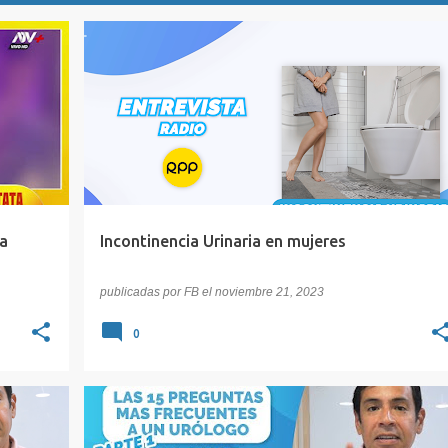
ESCAPE DE ORINA
INCONTINENCIA
+
INCONTINENCIA URINARIA
MUJERES
ORINA
+
a
Incontinencia Urinaria en mujeres
publicadas por
FB
el
noviembre 21, 2023
0
DIAADIA
ERECCIÓN
PREGUNTAS
PRÓSTATA
+