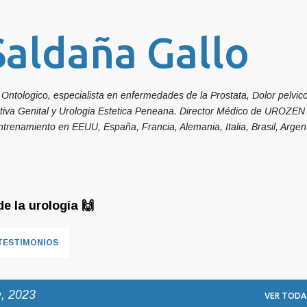
Ir al contenido principal
Saldaña Gallo
Ontologico, especialista en enfermedades de la Prostata, Dolor pelvic
ctiva Genital y Urologia Estetica Peneana. Director Médico de UROZEN 
ntrenamiento en EEUU, España, Francia, Alemania, Italia, Brasil, Argent
e la urología 🙌
TESTIMONIOS
, 2023
VER TODA