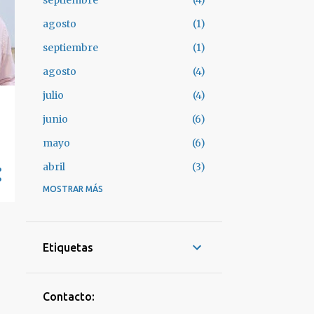
septiembre
4
agosto
1
septiembre
1
agosto
4
julio
4
junio
6
mayo
6
abril
3
marzo
MOSTRAR MÁS
7
febrero
4
enero
3
Etiquetas
diciembre
4
noviembre
4
Contacto:
octubre
2