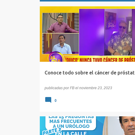
E
CÁNCER
CÁNCERDEPRÓSTATA
HOMBRES
n
PREVENCIÓN
PRÓSTATA
t
r
a
d
a
Conoce todo sobre el cáncer de próstat
s
publicadas por
FB
el
noviembre 23, 2023
0
DIAADIA
ERECCIÓN
ORINAR
PREGUNTAS