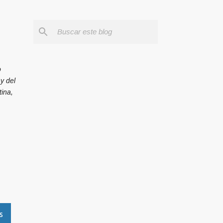
o
y del
ina,
S