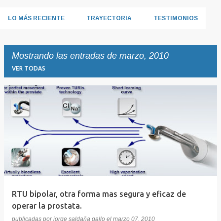
LO MÁS RECIENTE
TRAYECTORIA
TESTIMONIOS
Mostrando las entradas de marzo, 2010
VER TODAS
E
n
t
r
a
d
a
RTU bipolar, otra forma mas segura y eficaz de
s
operar la prostata.
publicadas por
jorge saldaña gallo
el
marzo 07, 2010