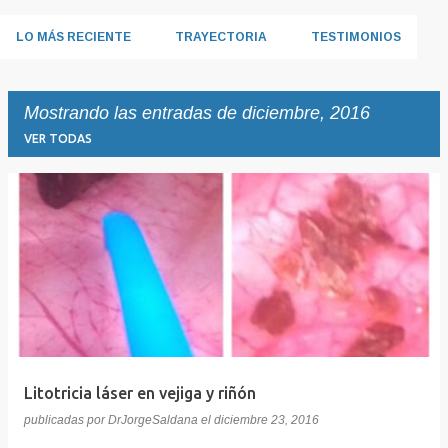
LO MÁS RECIENTE
TRAYECTORIA
TESTIMONIOS
Mostrando las entradas de diciembre, 2016
VER TODAS
E
n
t
r
a
d
a
Litotricia láser en vejiga y riñón
s
publicadas por
DrJorgeSaldana
el
diciembre 23, 2016