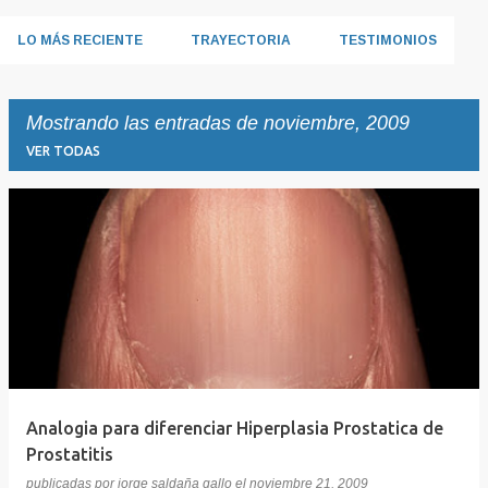
LO MÁS RECIENTE
TRAYECTORIA
TESTIMONIOS
Mostrando las entradas de noviembre, 2009
VER TODAS
E
n
t
r
a
d
a
Analogia para diferenciar Hiperplasia Prostatica de
s
Prostatitis
publicadas por
jorge saldaña gallo
el
noviembre 21, 2009