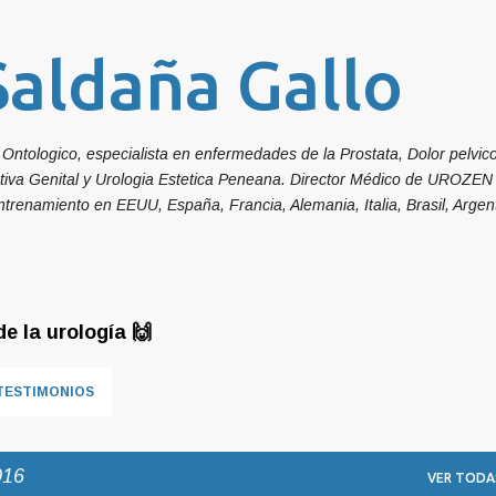
Ir al contenido principal
Saldaña Gallo
Ontologico, especialista en enfermedades de la Prostata, Dolor pelvic
ctiva Genital y Urologia Estetica Peneana. Director Médico de UROZEN 
ntrenamiento en EEUU, España, Francia, Alemania, Italia, Brasil, Argent
e la urología 🙌
TESTIMONIOS
016
VER TODA