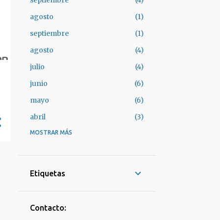
septiembre
4
agosto
1
septiembre
1
agosto
4
julio
4
junio
6
mayo
6
abril
3
marzo
MOSTRAR MÁS
7
febrero
4
enero
3
Etiquetas
diciembre
4
noviembre
4
Contacto:
octubre
2