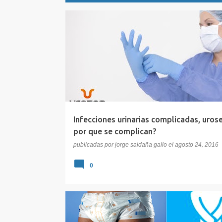
E
CALCULOS RENALES
INFECCION URINARIA
n
t
r
a
d
a
Infecciones urinarias complicadas, urose
s
por que se complican?
publicadas por
jorge saldaña gallo
el
agosto 24, 2016
0
ESCAPE DE ORINA