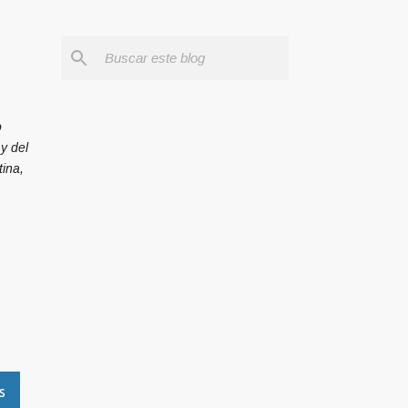
o
y del
ina,
S