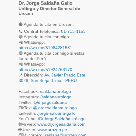
Dr. Jorge Saldaña Gallo
septiembre
4
Urólogo y Director General de
Urozen
agosto
2
🟠 Agenda tu cita en Urozen:
julio
5
📞 Central Telefónica: 
01-713-1153
junio
6
📲 WhatsApp: 
https://wa.me/51964281581
mayo
4
🔵 Agenda tu cita conmigo si estas
fuera del Perú:
abril
5
📲 WhatsApp:
https://wa.me/51924763170
marzo
5
📍
Dirección:
Av. Javier Prado Este
febrero
3028, San Borja. Lima - PERÚ.
5
enero
5
Facebook:
/saldanaurologo
Instagram:
/saldanaurologo
noviembre
1
Twitter:
@drjorgesaldana
TikTok:
@jorgesaldanaurologo
septiembre
2
LinkedIn:
/jorge-saldaña-gallo
YouTube:
/DrJorgeSaldañaUrólogo
agosto
2
🌐Mi web:
www.drjorgesaldana.com
🌐Urozen:
www.urozen.pe
mayo
2
📨
Mi correo:
jsaldana@urozen.com