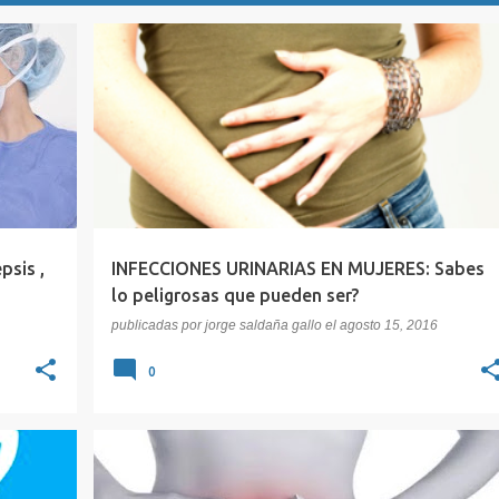
+
3
CAUSAS DE INFECCION URINARIA
+
3
psis ,
INFECCIONES URINARIAS EN MUJERES: Sabes
lo peligrosas que pueden ser?
publicadas por
jorge saldaña gallo
el
agosto 15, 2016
0
+
4
CISTITIS CRONICA
CISTITIS INTERSTICIAL
+
5