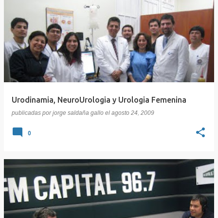
Urodinamia, NeuroUrologia y Urologia Femenina
publicadas por
jorge saldaña gallo
el
agosto 24, 2009
0