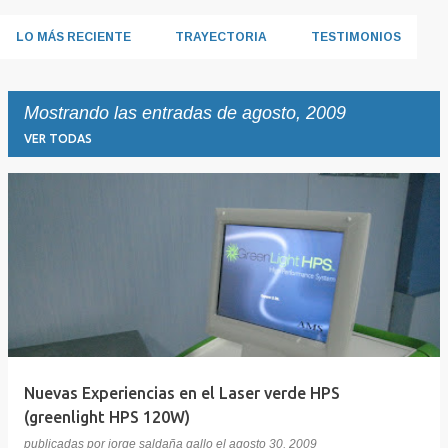
LO MÁS RECIENTE
TRAYECTORIA
TESTIMONIOS
Mostrando las entradas de agosto, 2009
VER TODAS
E
n
t
r
a
d
a
Nuevas Experiencias en el Laser verde HPS
s
(greenlight HPS 120W)
publicadas por
jorge saldaña gallo
el
agosto 30, 2009